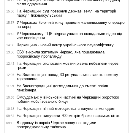
після одруження
На Черкащині суд повернув державі землі на території
15:50
парку "Нижньосульський"
У Черкасах 75-річній жінці провели малоінвазивну операцію
15:37
на серці
У Черкаському ТЦК відреагували на скандальне відео під
14:42
час оповіщення
Черкащина - новий центр українського пауерліфтингу
14:30
СБУ викрила жительку Черкас, яка поширювала
13:06
проросійську пропаганду
На Черкащині оголосили жовтий рівень небезпеки через
12:43
грози
На Золотоніщині понад 30 рятувальників гасять пожежу
12:07
торфовища
На Звенигородщині доглядальник до смерті побив
11:59
пенсіонера
Омбудсман: у військовій частині на Черкащині жорстоко
10:58
побили мобілізованого бійця
На Черкащині п'яний мотоцикліст зіткнувся з мопедом
10:13
На Черкащині вилучили 700 метрів браконьєрських сіток
09:54
В одному із парків Черкас знову пошкодили
09:11
попереджувальну табличку