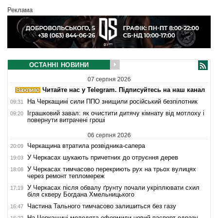
Реклама
ОСТАННІ НОВИНИ
07 серпня 2026
Читайте нас у Telegram. Підписуйтесь на наш канал
На Черкащині сили ППО знищили російський безпілотник
09:31
Іграшковий завал: як очистити дитячу кімнату від мотлоху і
09:20
повернути витрачені гроші
06 серпня 2026
Черкащина втратила розвідника-сапера
20:09
У Черкасах шукають причетних до отруєння дерев
19:03
У Черкасах тимчасово перекриють рух на трьох вулицях
18:08
через ремонт тепломереж
У Черкасах після обвалу ґрунту почали укріплювати схил
17:19
біля скверу Богдана Хмельницького
Частина Тального тимчасово залишиться без газу
16:47
На Черкащині молодята оформили новий паспорт одразу
16:22