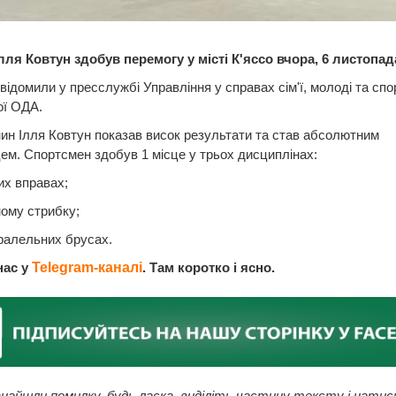
лля Ковтун здобув перемогу у місті К'яссо вчора, 6 листопад
відомили у пресслужбі Управління у справах сім'ї, молоді та спо
ої ОДА.
н Ілля Ковтун показав висок результати та став абсолютним
м. Спортсмен здобув 1 місце у трьох дисциплінах:
них вправах;
ному стрибку;
аралельних брусах.
нас у
Telegram-каналі
. Там коротко і ясно.
найшли помилку, будь ласка, виділіть частину тексту і натис