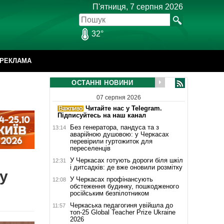
П'ятниця, 7 серпня 2026
32°
РЕКЛАМА
ОСТАННІ НОВИНИ
07 серпня 2026
Читайте нас у Telegram.
Підписуйтесь на наш канал
Без генератора, пандуса та з
13:14
аварійною душовою: у Черкасах
перевірили гуртожиток для
переселенців
У Черкасах готують дороги біля шкіл
12:31
і дитсадків: де вже оновили розмітку
у
У Черкасах профінансують
12:08
обстеження будинку, пошкодженого
російським безпілотником
Черкаська педагогиня увійшла до
11:57
топ-25 Global Teacher Prize Ukraine
2026