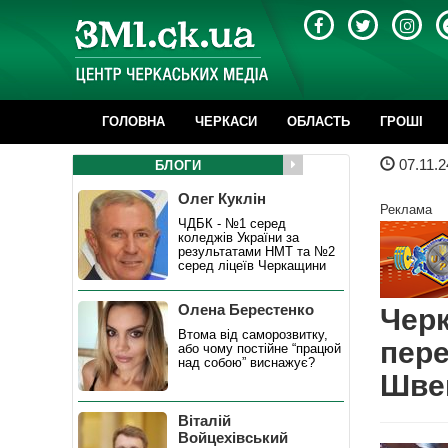
ГОЛОВНА
ЧЕРКАСИ
ОБЛАСТЬ
ГРОШІ
07.11.2
БЛОГИ
Олег Куклін
Реклама
ЧДБК - №1 серед
коледжів України за
результатами НМТ та №2
серед ліцеїв Черкащини
Олена Берестенко
Черк
Втома від саморозвитку,
пере
або чому постійне “працюй
над собою” виснажує?
Швей
Віталій
Войцехівський