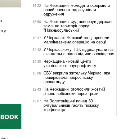
На Черкащині молодята оформили
16:22
новий паспорт одразу після
одруження
а.
На Черкащині суд повернув державі
15:50
землі на території парку
"Нижньосульський"
рту
У Черкасах 75-річній жінці провели
15:37
малоінвазивну операцію на серці
У Черкаському ТЦК відреагували на
14:42
скандальне відео під час оповіщення
Черкащина - новий центр
14:30
українського пауерліфтингу
СБУ викрила жительку Черкас, яка
13:06
поширювала проросійську
пропаганду
На Черкащині оголосили жовтий
12:43
рівень небезпеки через грози
На Золотоніщині понад 30
12:07
рятувальників гасять пожежу
торфовища
ніть