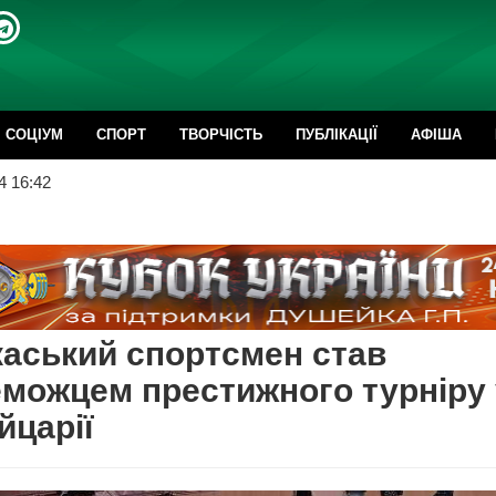
CОЦІУМ
СПОРТ
ТВОРЧІСТЬ
ПУБЛІКАЦІЇ
АФІША
4 16:42
аський спортсмен став
можцем престижного турніру 
царії