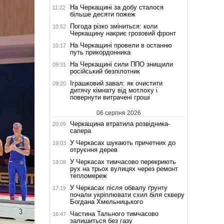
На Черкащині за добу сталося
11:22
більше десяти пожеж
Погода різко зміниться: коли
10:52
Черкащину накриє грозовий фронт
На Черкащині провели в останню
10:17
путь прикордонника
На Черкащині сили ППО знищили
09:31
російський безпілотник
Іграшковий завал: як очистити
09:20
дитячу кімнату від мотлоху і
повернути витрачені гроші
06 серпня 2026
Черкащина втратила розвідника-
20:09
сапера
У Черкасах шукають причетних до
19:03
отруєння дерев
У Черкасах тимчасово перекриють
18:08
рух на трьох вулицях через ремонт
тепломереж
У Черкасах після обвалу ґрунту
17:19
почали укріплювати схил біля скверу
Богдана Хмельницького
Частина Тального тимчасово
16:47
залишиться без газу