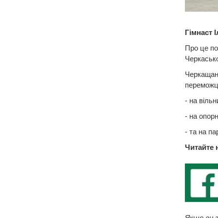
Гімнаст І
Про це по
Черкаськ
Черкащани
переможце
- на віль
- на опор
- та на п
Читайте 
Якщо ви з