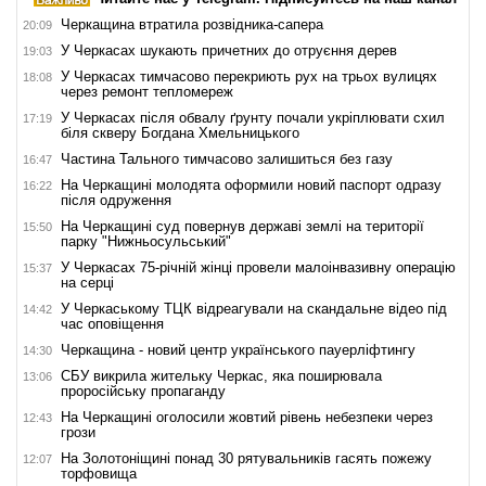
Черкащина втратила розвідника-сапера
20:09
У Черкасах шукають причетних до отруєння дерев
19:03
У Черкасах тимчасово перекриють рух на трьох вулицях
18:08
через ремонт тепломереж
У Черкасах після обвалу ґрунту почали укріплювати схил
17:19
біля скверу Богдана Хмельницького
Частина Тального тимчасово залишиться без газу
16:47
На Черкащині молодята оформили новий паспорт одразу
16:22
після одруження
На Черкащині суд повернув державі землі на території
15:50
парку "Нижньосульський"
У Черкасах 75-річній жінці провели малоінвазивну операцію
15:37
на серці
У Черкаському ТЦК відреагували на скандальне відео під
14:42
час оповіщення
Черкащина - новий центр українського пауерліфтингу
14:30
СБУ викрила жительку Черкас, яка поширювала
13:06
проросійську пропаганду
На Черкащині оголосили жовтий рівень небезпеки через
12:43
грози
На Золотоніщині понад 30 рятувальників гасять пожежу
12:07
торфовища