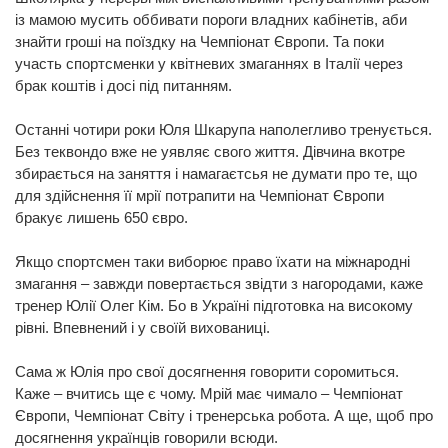
із мамою мусить оббивати пороги владних кабінетів, аби
знайти гроші на поїздку на Чемпіонат Європи. Та поки
участь спортсменки у квітневих змаганнях в Італії через
брак коштів і досі під питанням.
Останні чотири роки Юля Шкарупа наполегливо тренується.
Без теквондо вже не уявляє свого життя. Дівчина вкотре
збирається на заняття і намагаєтсья не думати про те, що
для здійснення її мрії потрапити на Чемпіонат Європи
бракує лишень 650 євро.
Якщо спортсмен таки виборює право їхати на міжнародні
змагання – завжди повертається звідти з нагородами, каже
тренер Юлії Олег Кім. Бо в Україні підготовка на високому
рівні. Впевнений і у своїй вихованиці.
Сама ж Юлія про свої досягнення говорити соромиться.
Каже – вчитись ще є чому. Мрій має чимало – Чемпіонат
Європи, Чемпіонат Світу і тренерська робота. А ще, щоб про
досягнення українців говорили всюди.