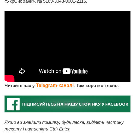
«УкрСиббанк», № 5169-3048-0001-2116.
Читайте нас у
Telegram-каналі
. Там коротко і ясно.
Якщо ви знайшли помилку, будь ласка, виділіть частину
тексту і натисніть Ctrl+Enter