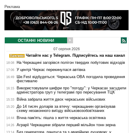
Реклама
ОСТАННІ НОВИНИ
07 серпня 2026
Читайте нас у Telegram. Підписуйтесь на наш канал
На Черкащині загорівся полігон твердих побутових відходів
18:08
У центрі Черкас перекинулася автівка
17:06
Ше.Fest відбудеться: Черкаська ОВА погодила проведення
16:49
фестивалю
Використовували шифри про "погоду": у Черкасах засудили
16:15
адміністратора груп у телеграмі про пересування ТЦК
Війна забрала життя двох черкаських військових
15:33
До 14 тисяч доларів за втечу: черкащанин організував
15:20
схему незаконного виїзду військовозобов'язаних
Вічна пам'ять: пішла з життя черкаська освітянка
14:44
Аграрії Черкащини зібрали перший мільйон тонн зерна
14:26
Без генератора, пандуса та з аварійною душовою: у
13:14