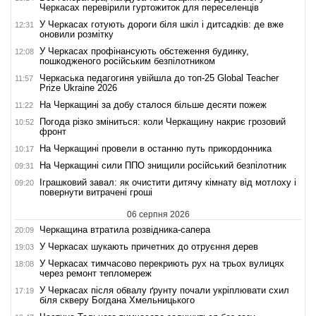
Черкасах перевірили гуртожиток для переселенців
У Черкасах готують дороги біля шкіл і дитсадків: де вже
12:31
оновили розмітку
У Черкасах профінансують обстеження будинку,
12:08
пошкодженого російським безпілотником
Черкаська педагогиня увійшла до топ-25 Global Teacher
11:57
Prize Ukraine 2026
На Черкащині за добу сталося більше десяти пожеж
11:22
Погода різко зміниться: коли Черкащину накриє грозовий
10:52
фронт
На Черкащині провели в останню путь прикордонника
10:17
На Черкащині сили ППО знищили російський безпілотник
09:31
Іграшковий завал: як очистити дитячу кімнату від мотлоху і
09:20
повернути витрачені гроші
06 серпня 2026
Черкащина втратила розвідника-сапера
20:09
У Черкасах шукають причетних до отруєння дерев
19:03
У Черкасах тимчасово перекриють рух на трьох вулицях
18:08
через ремонт тепломереж
У Черкасах після обвалу ґрунту почали укріплювати схил
17:19
біля скверу Богдана Хмельницького