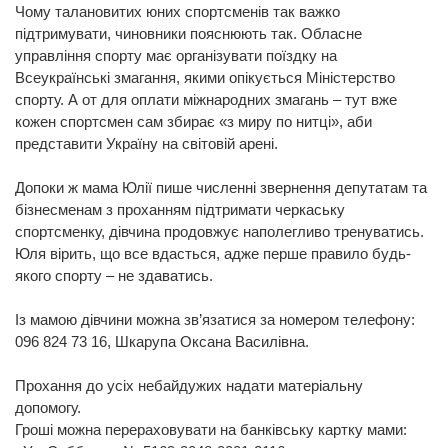
Чому талановитих юних спортсменів так важко
підтримувати, чиновники пояснюють так. Обласне
управління спорту має організувати поїздку на
Всеукраїнські змагання, якими опікується Міністерство
спорту. А от для оплати міжнародних змагань – тут вже
кожен спортсмен сам збирає «з миру по нитці», аби
представити Україну на світовій арені.
Допоки ж мама Юлії пише численні звернення депутатам та
бізнесменам з проханням підтримати черкаську
спортсменку, дівчина продовжує наполегливо тренуватись.
Юля вірить, що все вдасться, адже перше правило будь-
якого спорту – не здаватись.
Із мамою дівчини можна зв’язатися за номером телефону:
096 824 73 16, Шкарупа Оксана Василівна.
Прохання до усіх небайдужих надати матеріальну
допомогу.
Гроші можна перераховувати на банківську картку мами: