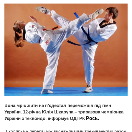
Вона мріє зійти на п’єдестал переможців під гімн
України. 12-річна Юлія Шкарупа – триразова чемпіонка
України з теквондо, інформує ОДТРК
Рось.
Школярка у перерві між виснажливими тренуваннями разом