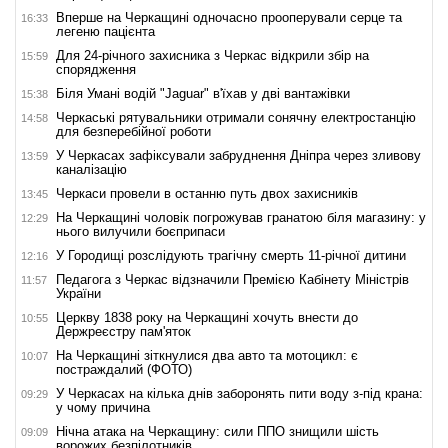
Вперше на Черкащині одночасно прооперували серце та
16:33
легеню пацієнта
Для 24-річного захисника з Черкас відкрили збір на
15:59
спорядження
Біля Умані водій "Jaguar" в'їхав у дві вантажівки
15:38
Черкаські рятувальники отримали сонячну електростанцію
14:58
для безперебійної роботи
У Черкасах зафіксували забруднення Дніпра через зливову
13:59
каналізацію
Черкаси провели в останню путь двох захисників
13:45
На Черкащині чоловік погрожував гранатою біля магазину: у
12:29
нього вилучили боєприпаси
У Городищі розслідують трагічну смерть 11-річної дитини
12:16
Педагога з Черкас відзначили Премією Кабінету Міністрів
11:57
України
Церкву 1838 року на Черкащині хочуть внести до
10:55
Держреєстру пам'яток
На Черкащині зіткнулися два авто та мотоцикл: є
10:07
постраждалий (ФОТО)
У Черкасах на кілька днів заборонять пити воду з-під крана:
09:29
у чому причина
Нічна атака на Черкащину: сили ППО знищили шість
09:09
ворожих безпілотників