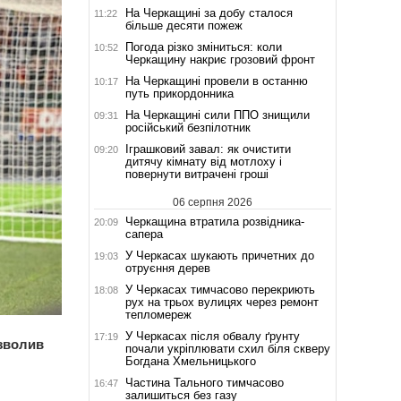
На Черкащині за добу сталося
11:22
більше десяти пожеж
Погода різко зміниться: коли
10:52
Черкащину накриє грозовий фронт
На Черкащині провели в останню
10:17
путь прикордонника
На Черкащині сили ППО знищили
09:31
російський безпілотник
Іграшковий завал: як очистити
09:20
дитячу кімнату від мотлоху і
повернути витрачені гроші
06 серпня 2026
Черкащина втратила розвідника-
20:09
сапера
У Черкасах шукають причетних до
19:03
отруєння дерев
У Черкасах тимчасово перекриють
18:08
рух на трьох вулицях через ремонт
тепломереж
У Черкасах після обвалу ґрунту
17:19
озволив
почали укріплювати схил біля скверу
Богдана Хмельницького
Частина Тального тимчасово
16:47
залишиться без газу