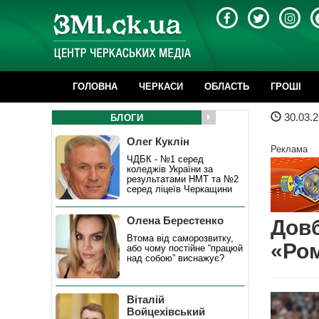
ГОЛОВНА
ЧЕРКАСИ
ОБЛАСТЬ
ГРОШІ
30.03.2
БЛОГИ
Олег Куклін
Реклама
ЧДБК - №1 серед
коледжів України за
результатами НМТ та №2
серед ліцеїв Черкащини
Олена Берестенко
Довб
Втома від саморозвитку,
«Ром
або чому постійне “працюй
над собою” виснажує?
Віталій
Войцехівський