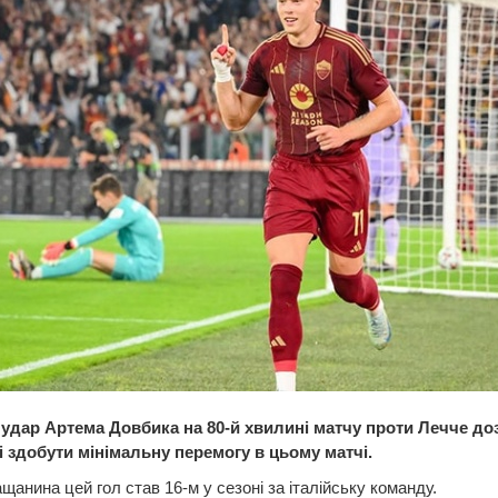
удар Артема Довбика на 80-й хвилині матчу проти Лечче д
і здобути мінімальну перемогу в цьому матчі.
щанина цей гол став 16-м у сезоні за італійську команду.