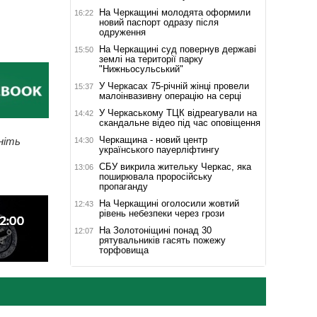
На Черкащині молодята оформили
16:22
новий паспорт одразу після
одруження
На Черкащині суд повернув державі
15:50
землі на території парку
"Нижньосульський"
У Черкасах 75-річній жінці провели
15:37
малоінвазивну операцію на серці
У Черкаському ТЦК відреагували на
14:42
скандальне відео під час оповіщення
Черкащина - новий центр
ніть
14:30
українського пауерліфтингу
СБУ викрила жительку Черкас, яка
13:06
поширювала проросійську
пропаганду
На Черкащині оголосили жовтий
12:43
рівень небезпеки через грози
На Золотоніщині понад 30
12:07
рятувальників гасять пожежу
торфовища