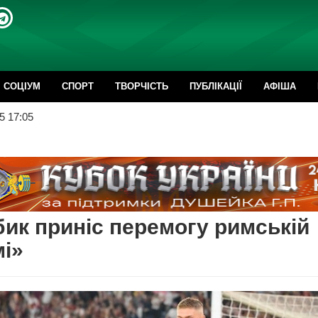
CОЦІУМ
СПОРТ
ТВОРЧІСТЬ
ПУБЛІКАЦІЇ
АФІША
5 17:05
ик приніс перемогу римській
і»