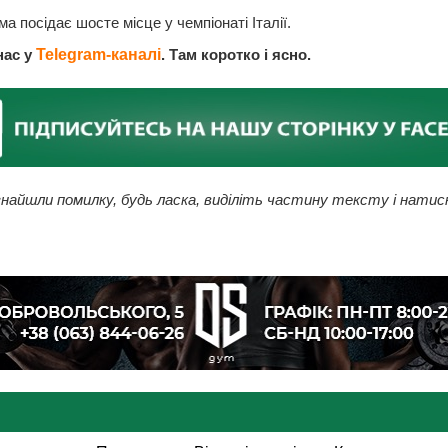
ма посідає шосте місце у чемпіонаті Італії.
нас у
Telegram-каналі
. Там коротко і ясно.
найшли помилку, будь ласка, виділіть частину тексту і натис