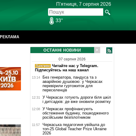
П'ятниця, 7 серпня 2026
33°
РЕКЛАМА
ОСТАННІ НОВИНИ
07 серпня 2026
Читайте нас у Telegram.
Підписуйтесь на наш канал
Без генератора, пандуса та з
13:14
аварійною душовою: у Черкасах
перевірили гуртожиток для
переселенців
У Черкасах готують дороги біля шкіл
12:31
і дитсадків: де вже оновили розмітку
У Черкасах профінансують
12:08
обстеження будинку, пошкодженого
російським безпілотником
Черкаська педагогиня увійшла до
11:57
топ-25 Global Teacher Prize Ukraine
2026