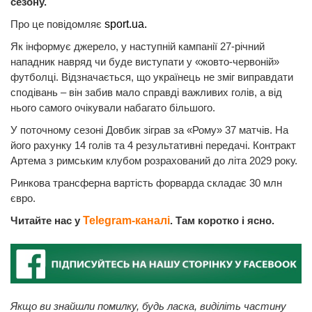
сезону.
Про це повідомляє
sport.ua.
Як інформує джерело, у наступній кампанії 27-річний
нападник навряд чи буде виступати у «жовто-червоній»
футболці. Відзначається, що українець не зміг виправдати
сподівань – він забив мало справді важливих голів, а від
нього самого очікували набагато більшого.
У поточному сезоні Довбик зіграв за «Рому» 37 матчів. На
його рахунку 14 голів та 4 результативні передачі. Контракт
Артема з римським клубом розрахований до літа 2029 року.
Ринкова трансферна вартість форварда складає 30 млн
євро.
Читайте нас у
Telegram-каналі
. Там коротко і ясно.
Якщо ви знайшли помилку, будь ласка, виділіть частину