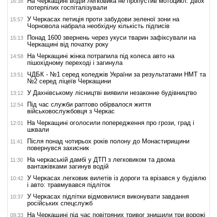
На Черкащині водій легковика не пропустив мотоцикл: двох
16:38
потерпілих госпіталізували
У Черкасах петиція проти забудови зеленої зони на
15:57
Чорновола набрала необхідну кількість підписів
Понад 1600 звернень через укуси тварин зафіксували на
15:13
Черкащині від початку року
На Черкащині жінка потрапила під колеса авто на
14:58
пішохідному переході і загинула
ЧДБК - №1 серед коледжів України за результатами НМТ та
13:51
№2 серед ліцеїв Черкащини
У Дахнівському лісництві виявили незаконне будівництво
13:12
Під час служби раптово обірвалося життя
12:54
військовослужбовця з Черкас
На Черкащині оголосили попередження про грози, град і
12:01
шквали
Після понад чотирьох років полону до Монастирищини
11:41
повернувся захисник
На черкаській дамбі у ДТП з легковиком та двома
11:30
вантажівками загинув водій
У Черкасах легковик вилетів із дороги та врізався у будівлю
10:42
і авто: травмувався підліток
У Черкасах підлітки відмовилися виконувати завдання
10:37
російських спецслужб
На Черкащині під час повітряних тривог знищили три ворожі
09:33