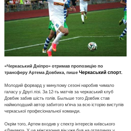
«Черкаський Дніпро» отримав пропозицію по
трансферу Артема Довбика, пише
Черкаський спорт.
Молодий форвард у минулому сезоні наробив чимало
галасу у Другі лізі. За 12-ть матчів за черкаський клуб
Довбик забив шість голів. Быльше того Довбик став
наймолодший автор забитого м’яча за всю історію виступів
черкаської професіональної команди.
Окрім того, Артем входив у спектр інтересів київського
«Динамо». У це міжсезоння він уже був на оглядинах у