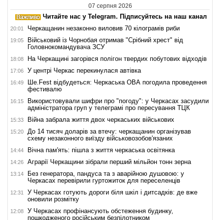
07 серпня 2026
Читайте нас у Telegram. Підписуйтесь на наш канал
Черкащанин незаконно виловив 70 кілограмів риби
20:01
Військовий із Чорнобая отримав "Срібний хрест" від
19:05
Головнокомандувача ЗСУ
На Черкащині загорівся полігон твердих побутових відходів
18:08
У центрі Черкас перекинулася автівка
17:06
Ше.Fest відбудеться: Черкаська ОВА погодила проведення
16:49
фестивалю
Використовували шифри про "погоду": у Черкасах засудили
16:15
адміністратора груп у телеграмі про пересування ТЦК
Війна забрала життя двох черкаських військових
15:33
До 14 тисяч доларів за втечу: черкащанин організував
15:20
схему незаконного виїзду військовозобов'язаних
Вічна пам'ять: пішла з життя черкаська освітянка
14:44
Аграрії Черкащини зібрали перший мільйон тонн зерна
14:26
Без генератора, пандуса та з аварійною душовою: у
13:14
Черкасах перевірили гуртожиток для переселенців
У Черкасах готують дороги біля шкіл і дитсадків: де вже
12:31
оновили розмітку
У Черкасах профінансують обстеження будинку,
12:08
пошкодженого російським безпілотником