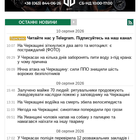
ОСТАННІ НОВИНИ
10 серпня 2026
Читайте нас у Telegram. Підписуйтесь на наш канал
На Черкащині зіткнулися два авто та мотоцикл: є
10:07
постраждалий (ФОТО)
У Черкасах на кілька днів заборонять пити воду з-під крана:
09:29
у чому причина
Нічна атака на Черкащину: сили ППО знищили шість
09:09
ворожих безпілотників
09 серпня 2026
Залучено майже 70 людей: рятувальники продовжують
15:48
ліквідовувати наслідки пожежі у заповіднику на Черкащині
На Черкащині водійка на смерть збила велосипедиста
13:31
Негода на Черкащині: синоптики попередили про грози
11:03
На Уманщині чоловік напав на собаку з палицею та
09:51
намагався наїхати на іншу тварину
08 серпня 2026
У Черкасах поліція перевірила 12 розважальних закладів і
17:02