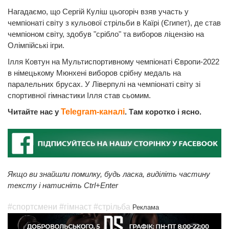
Нагадаємо, що Сергій Куліш цьогоріч взяв участь у
чемпіонаті світу з кульової стрільби в Каїрі (Єгипет), де став
чемпіоном світу, здобув "срібло" та виборов ліцензію на
Олімпійські ігри.
Ілля Ковтун на Мультиспортивному чемпіонаті Європи-2022
в німецькому Мюнхені виборов срібну медаль на
паралельних брусах. У Ліверпулі на чемпіонаті світу зі
спортивної гімнастики Ілля став сьомим.
Читайте нас у
Telegram-каналі
. Там коротко і ясно.
Якщо ви знайшли помилку, будь ласка, виділіть частину
тексту і натисніть Ctrl+Enter
#спортсмени
#гімнаст
#стрільба
Реклама