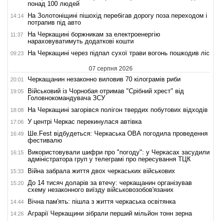
понад 100 людей
На Золотоніщині пішохід перебігав дорогу поза переходом і
14:14
потрапив під авто
На Черкащині боржникам за електроенергію
11:37
нараховуватимуть додаткові кошти
На Черкащині через підпал сухої трави вогонь пошкодив ліс
09:23
07 серпня 2026
Черкащанин незаконно виловив 70 кілограмів риби
20:01
Військовий із Чорнобая отримав "Срібний хрест" від
19:05
Головнокомандувача ЗСУ
На Черкащині загорівся полігон твердих побутових відходів
18:08
У центрі Черкас перекинулася автівка
17:06
Ше.Fest відбудеться: Черкаська ОВА погодила проведення
16:49
фестивалю
Використовували шифри про "погоду": у Черкасах засудили
16:15
адміністратора груп у телеграмі про пересування ТЦК
Війна забрала життя двох черкаських військових
15:33
До 14 тисяч доларів за втечу: черкащанин організував
15:20
схему незаконного виїзду військовозобов'язаних
Вічна пам'ять: пішла з життя черкаська освітянка
14:44
Аграрії Черкащини зібрали перший мільйон тонн зерна
14:26