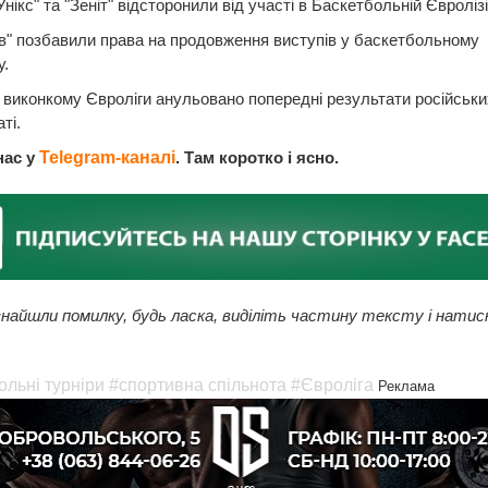
нікс" та "Зеніт" відсторонили від участі в Баскетбольній Євролізі
в" позбавили права на продовження виступів у баскетбольному
.
виконкому Євроліги анульовано попередні результати російськ
ті.
нас у
Telegram-каналі
. Там коротко і ясно.
найшли помилку, будь ласка, виділіть частину тексту і натис
ольні турніри
#спортивна спільнота
#Євроліга
Реклама