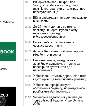
.
Використовували шифри про
16:15
"погоду": у Черкасах засудили
адміністратора груп у телеграмі про
пересування ТЦК
Війна забрала життя двох черкаських
15:33
військових
их команд
До 14 тисяч доларів за втечу:
15:20
черкащанин організував схему
незаконного виїзду
військовозобов'язаних
Вічна пам'ять: пішла з життя
14:44
черкаська освітянка
Аграрії Черкащини зібрали перший
14:26
мільйон тонн зерна
Без генератора, пандуса та з
13:14
аварійною душовою: у Черкасах
перевірили гуртожиток для
ніть
переселенців
У Черкасах готують дороги біля шкіл
12:31
і дитсадків: де вже оновили розмітку
У Черкасах профінансують
12:08
обстеження будинку, пошкодженого
російським безпілотником
Черкаська педагогиня увійшла до
11:57
топ-25 Global Teacher Prize Ukraine
2026