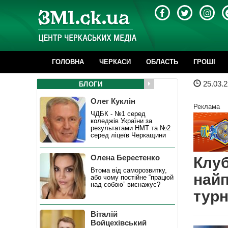
ГОЛОВНА
ЧЕРКАСИ
ОБЛАСТЬ
ГРОШІ
25.03.2
БЛОГИ
Олег Куклін
Реклама
ЧДБК - №1 серед
коледжів України за
результатами НМТ та №2
серед ліцеїв Черкащини
Олена Берестенко
Клуб
Втома від саморозвитку,
най
або чому постійне “працюй
над собою” виснажує?
турн
Віталій
Войцехівський