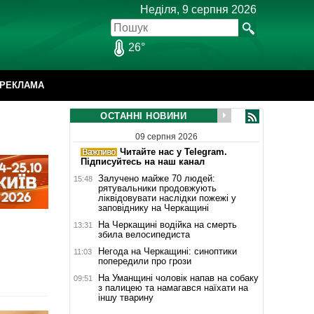
Неділя, 9 серпня 2026
26°
РЕКЛАМА
ОСТАННІ НОВИНИ
09 серпня 2026
Читайте нас у Telegram.
Підписуйтесь на наш канал
Залучено майже 70 людей:
15:48
рятувальники продовжують
ліквідовувати наслідки пожежі у
заповіднику на Черкащині
На Черкащині водійка на смерть
13:31
збила велосипедиста
Негода на Черкащині: синоптики
11:03
попередили про грози
На Уманщині чоловік напав на собаку
09:51
з палицею та намагався наїхати на
іншу тварину