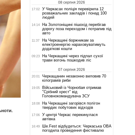
08 серпня 2026
У Черкасах поліція перевірила 12
17:02
розважальних закладів і понад 100
людей
На Золотоніщині пішохід перебігав
14:14
дорогу поза переходом і потрапив під
авто
На Черкащині боржникам за
11:37
електроенергію нараховуватимуть
додаткові кошти
На Черкащині через підпал сухої
09:23
трави вогонь пошкодив ліс
07 серпня 2026
Черкащанин незаконно виловив 70
20:01
кілограмів риби
Військовий із Чорнобая отримав
19:05
"Срібний хрест" від
Головнокомандувача ЗСУ
На Черкащині загорівся полігон
18:08
твердих побутових відходів
ьноти.
У центрі Черкас перекинулася
17:06
автівка
Ше.Fest відбудеться: Черкаська ОВА
16:49
погодила проведення фестивалю