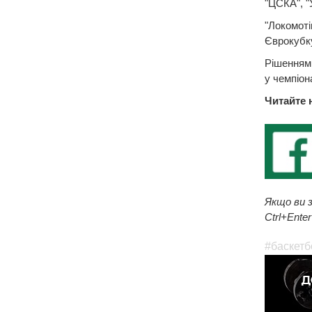
"ЦСКА", "У
"Локомоті
Єврокубку
Рішенням 
у чемпіона
Читайте 
Якщо ви з
Ctrl+Enter
#баскетб