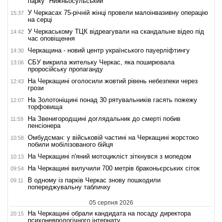
парку "Нижньосульський"
У Черкасах 75-річній жінці провели малоінвазивну операцію
15:37
на серці
У Черкаському ТЦК відреагували на скандальне відео під
14:42
час оповіщення
Черкащина - новий центр українського пауерліфтингу
14:30
СБУ викрила жительку Черкас, яка поширювала
13:06
проросійську пропаганду
На Черкащині оголосили жовтий рівень небезпеки через
12:43
грози
На Золотоніщині понад 30 рятувальників гасять пожежу
12:07
торфовища
На Звенигородщині доглядальник до смерті побив
11:59
пенсіонера
Омбудсман: у військовій частині на Черкащині жорстоко
10:58
побили мобілізованого бійця
На Черкащині п'яний мотоцикліст зіткнувся з мопедом
10:13
На Черкащині вилучили 700 метрів браконьєрських сіток
09:54
В одному із парків Черкас знову пошкодили
09:11
попереджувальну табличку
05 серпня 2026
На Черкащині обрали кандидата на посаду директора
20:15
психоневрологічного інтернату