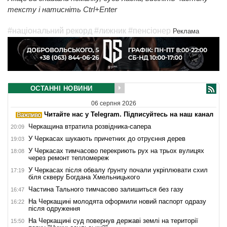
тексту і натисніть Ctrl+Enter
#національний рекорд
#лижник
#пенсіонер
Реклама
ОСТАННІ НОВИНИ
06 серпня 2026
Читайте нас у Telegram. Підписуйтесь на наш канал
Черкащина втратила розвідника-сапера
20:09
У Черкасах шукають причетних до отруєння дерев
19:03
У Черкасах тимчасово перекриють рух на трьох вулицях
18:08
через ремонт тепломереж
У Черкасах після обвалу ґрунту почали укріплювати схил
17:19
біля скверу Богдана Хмельницького
Частина Тального тимчасово залишиться без газу
16:47
На Черкащині молодята оформили новий паспорт одразу
16:22
після одруження
На Черкащині суд повернув державі землі на території
15:50