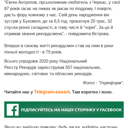
"Євген Антропов, гірськолижник-любитель з Черкас, у свої
87 років гасає на лижах як рисак по іподрому. І повірте,
дасть фору кожному з нас. Свій день народження він
зустрів у Буковелі, де за 6,5 год. прокатнув 20 трас, 32
спуски різної складності, в тому числі й "чорні". За це й
отримав звання рекордсмена", - повідомила Вєтрова.
Вперше в своєму житті рекордсмен став на лижі в роки
пізньої молодості - в 79 років.
Всього упродовж 2020 року Національний
Реєстр Рекордів зареєстрував 557 національних,
міжнародних, світових та обласних рекордів.
Фото - "Укрінформ".
Читайте нас у
Telegram-каналі
. Там коротко і ясно.
Якщо ви знайшли помилку, будь ласка, виділіть частину