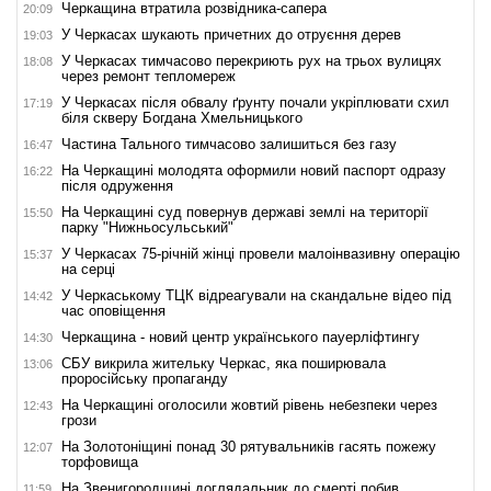
Черкащина втратила розвідника-сапера
20:09
У Черкасах шукають причетних до отруєння дерев
19:03
У Черкасах тимчасово перекриють рух на трьох вулицях
18:08
через ремонт тепломереж
У Черкасах після обвалу ґрунту почали укріплювати схил
17:19
біля скверу Богдана Хмельницького
Частина Тального тимчасово залишиться без газу
16:47
На Черкащині молодята оформили новий паспорт одразу
16:22
після одруження
На Черкащині суд повернув державі землі на території
15:50
парку "Нижньосульський"
У Черкасах 75-річній жінці провели малоінвазивну операцію
15:37
на серці
У Черкаському ТЦК відреагували на скандальне відео під
14:42
час оповіщення
Черкащина - новий центр українського пауерліфтингу
14:30
СБУ викрила жительку Черкас, яка поширювала
13:06
проросійську пропаганду
На Черкащині оголосили жовтий рівень небезпеки через
12:43
грози
На Золотоніщині понад 30 рятувальників гасять пожежу
12:07
торфовища
На Звенигородщині доглядальник до смерті побив
11:59