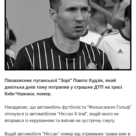
Півзахисник луганської "Зорі" Павло Худзік, який
декілька днів тому потрапив у страшне ДТП на трасі
Київ-Черкаси, помер.
Нагадаємо, що автомобіль футболіста "Фольксваген Гольф"
зіткнувся із автомобілем "Ніссан Х-trail", водій якого не
впорався із керуванням та виїхав на зустрічну смугу.
Водій автомобіля "Ніссан" помер від отриманих травм вже в