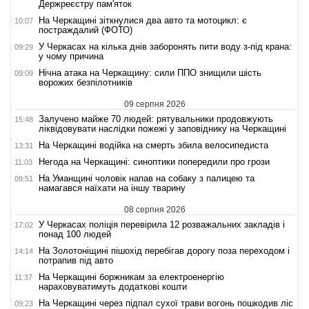
Держреєстру пам'яток
На Черкащині зіткнулися два авто та мотоцикл: є
10:07
постраждалий (ФОТО)
У Черкасах на кілька днів заборонять пити воду з-під крана:
09:29
у чому причина
Нічна атака на Черкащину: сили ППО знищили шість
09:09
ворожих безпілотників
09 серпня 2026
Залучено майже 70 людей: рятувальники продовжують
15:48
ліквідовувати наслідки пожежі у заповіднику на Черкащині
На Черкащині водійка на смерть збила велосипедиста
13:31
Негода на Черкащині: синоптики попередили про грози
11:03
На Уманщині чоловік напав на собаку з палицею та
09:51
намагався наїхати на іншу тварину
08 серпня 2026
У Черкасах поліція перевірила 12 розважальних закладів і
17:02
понад 100 людей
На Золотоніщині пішохід перебігав дорогу поза переходом і
14:14
потрапив під авто
На Черкащині боржникам за електроенергію
11:37
нараховуватимуть додаткові кошти
На Черкащині через підпал сухої трави вогонь пошкодив ліс
09:23