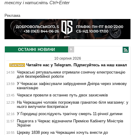
тексту і натисніть Ctrl+Enter
Реклама
ОСТАННІ НОВИНИ
10 серпня 2026
Читайте нас у Telegram. Підписуйтесь на наш канал
Черкаські рятувальники отримали сонячну електростанцію
14:58
для безперебійної роботи
У Черкасах зафіксували забруднення Дніпра через зливову
13:59
каналізацію
Черкаси провели в останню путь двох захисників
13:45
На Черкащині чоловік погрожував гранатою біля магазину: у
12:29
нього вилучили боєприпаси
У Городищі розслідують трагічну смерть 11-річної дитини
12:16
Педагога з Черкас відзначили Премією Кабінету Міністрів
11:57
України
Церкву 1838 року на Черкащині хочуть внести до
10:55