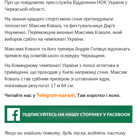
Про це повідомляє пресслужба Відділення НОК України у
Черкаській області.
На звання кращого спортсмена січня претендували
легкоатлет Максим Коваль та фехтувальниця Дар’я
Науменко. Переможцем визнано Максима Коваля, який
виборов срібло на чемпіонаті України.
Максима Коваля та його тренера Андрія Голівця відзначать
премією від олімпійського осередку Черкащини.
На Командному чемпіонаті України з легкої атлетики в
приміщенні, що проходив у Києві наприкінці січня, Максим
Коваль став срібним призером зі штовхання ядра,
показавши результат 17 м 64 см.
Читайте нас у
Telegram-каналі
. Там коротко і ясно.
Якщо ви знайшли помилку, будь ласка, виділіть частину