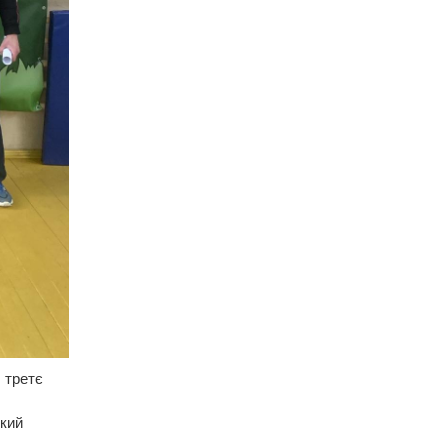
 третє
окий