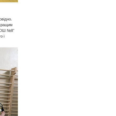
овідно.
кращим
"ЗОШ №8"
о і