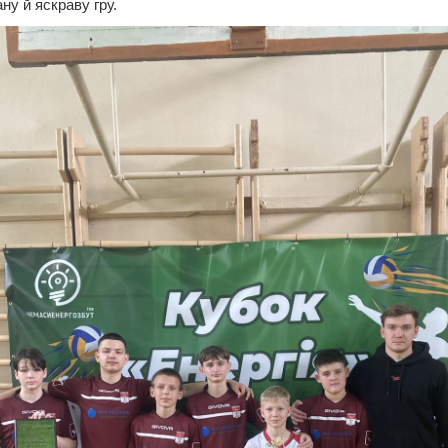
ну й яскраву гру.