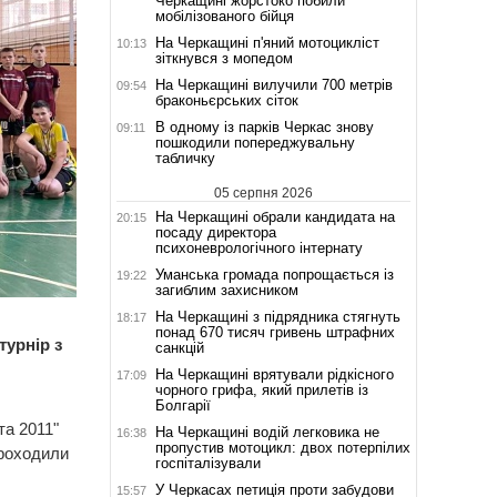
Черкащині жорстоко побили
мобілізованого бійця
На Черкащині п'яний мотоцикліст
10:13
зіткнувся з мопедом
На Черкащині вилучили 700 метрів
09:54
браконьєрських сіток
В одному із парків Черкас знову
09:11
пошкодили попереджувальну
табличку
05 серпня 2026
На Черкащині обрали кандидата на
20:15
посаду директора
психоневрологічного інтернату
Уманська громада попрощається із
19:22
загиблим захисником
На Черкащині з підрядника стягнуть
18:17
понад 670 тисяч гривень штрафних
турнір з
санкцій
На Черкащині врятували рідкісного
17:09
чорного грифа, який прилетів із
Болгарії
та 2011"
На Черкащині водій легковика не
16:38
пропустив мотоцикл: двох потерпілих
проходили
госпіталізували
У Черкасах петиція проти забудови
15:57