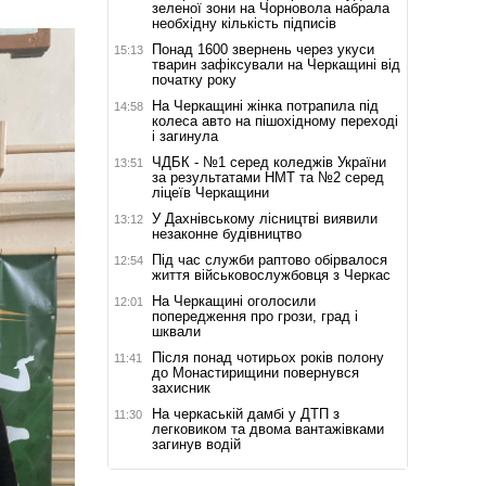
зеленої зони на Чорновола набрала
необхідну кількість підписів
Понад 1600 звернень через укуси
15:13
тварин зафіксували на Черкащині від
початку року
На Черкащині жінка потрапила під
14:58
колеса авто на пішохідному переході
і загинула
ЧДБК - №1 серед коледжів України
13:51
за результатами НМТ та №2 серед
ліцеїв Черкащини
У Дахнівському лісництві виявили
13:12
незаконне будівництво
Під час служби раптово обірвалося
12:54
життя військовослужбовця з Черкас
На Черкащині оголосили
12:01
попередження про грози, град і
шквали
Після понад чотирьох років полону
11:41
до Монастирищини повернувся
захисник
На черкаській дамбі у ДТП з
11:30
легковиком та двома вантажівками
загинув водій