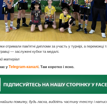
ики отримали пам’ятні дипломи за участь у турнірі, а переможці т
гравці — заслужені кубки та медалі.
ий матеріал
нас у
Telegram-каналі
. Там коротко і ясно.
найшли помилку, будь ласка, виділіть частину тексту і натис