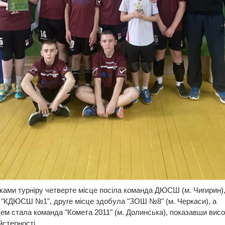
ками турніру четверте місце посіла команда ДЮСШ (м. Чигирин),
 "КДЮСШ №1", друге місце здобула "ЗОШ №8" (м. Черкаси), а
м стала команда "Комета 2011" (м. Долинська), показавши вис
йстерності.