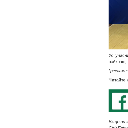
Усі учасн
найкращі 
*рекламн
Читайте 
Якщо ви з
Ctrl+Enter