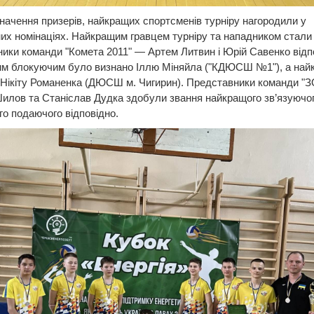
начення призерів, найкращих спортсменів турніру нагородили у
их номінаціях. Найкращим гравцем турніру та нападником стали
ики команди "Комета 2011" — Артем Литвин і Юрій Савенко відп
м блокуючим було визнано Іллю Міняйла ("КДЮСШ №1"), а най
 Нікіту Романенка (ДЮСШ м. Чигирин). Представники команди 
лов та Станіслав Дудка здобули звання найкращого зв’язуючог
о подаючого відповідно.