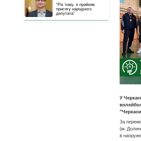
"Рік тому, я прийняв
присягу народного
депутата"
У Черкас
волейбол
"Черкаси
За перемо
(м. Долин
в напруже