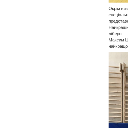
Окрім виз
спеціальн
представн
Найкращи
ліберо —
Максим Ши
найкращог