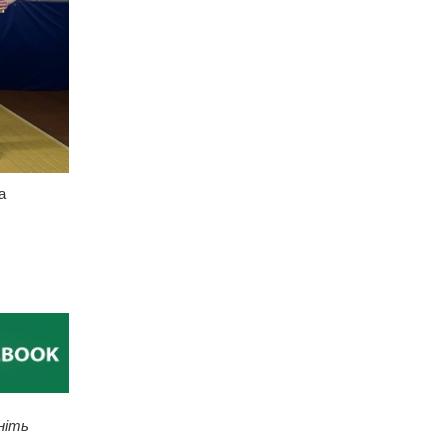
а
ніть