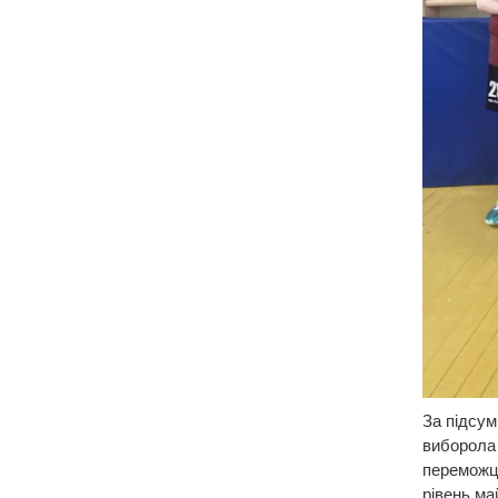
За підсум
виборола
переможце
рівень ма