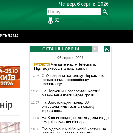
Четвер, 6 серпня 2026
32°
РЕКЛАМА
ОСТАННІ НОВИНИ
06 серпня 2026
Читайте нас у Telegram.
Підписуйтесь на наш канал
СБУ викрила жительку Черкас, яка
13:06
поширювала проросійську
пропаганду
На Черкащині оголосили жовтий
12:43
рівень небезпеки через грози
нір
На Золотоніщині понад 30
12:07
рятувальників гасять пожежу
торфовища
На Звенигородщині доглядальник до
11:59
смерті побив пенсіонера
Омбудсман: у військовій частині на
10:58