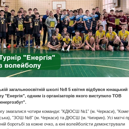
ькій загальноосвітній школі №8 5 квітня відбувся юнацький 
у "Енергія", одним із організаторів якого виступило ТОВ
енергозбут".
гу змагалися чотири команди: "КДЮСШ №1" (м. Черкаси), "Коме
ська), "ЗОШ №8" (м. Черкаси) та ДЮСШ (м. Чигирин). Усі матчі 
ній боротьбі за кожне очко, а юні волейболісти демонстрували