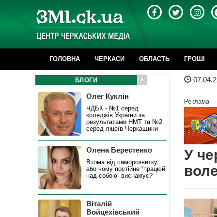
ГОЛОВНА
ЧЕРКАСИ
ОБЛАСТЬ
ГРОШІ
07.04.2
БЛОГИ
Олег Куклін
Реклама
ЧДБК - №1 серед
коледжів України за
результатами НМТ та №2
серед ліцеїв Черкащини
Олена Берестенко
У че
Втома від саморозвитку,
воле
або чому постійне “працюй
над собою” виснажує?
Віталій
Войцехівський