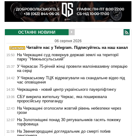
ОСТАННІ НОВИНИ
06 серпня 2026
Читайте нас у Telegram. Підписуйтесь на наш канал
На Черкащині суд повернув державі землі на території
15:50
парку "Нижньосульський"
У Черкасах 75-річній жінці провели малоінвазивну операцію
15:37
на серці
У Черкаському ТЦК відреагували на скандальне відео під
14:42
час оповіщення
Черкащина - новий центр українського пауерліфтингу
14:30
СБУ викрила жительку Черкас, яка поширювала
13:06
проросійську пропаганду
На Черкащині оголосили жовтий рівень небезпеки через
12:43
грози
На Золотоніщині понад 30 рятувальників гасять пожежу
12:07
торфовища
На Звенигородщині доглядальник до смерті побив
11:59
пенсіонера