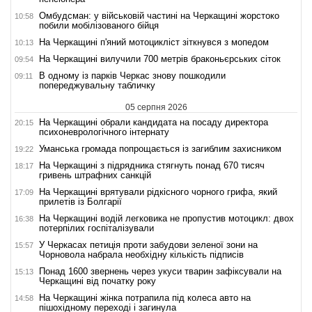
Омбудсман: у військовій частині на Черкащині жорстоко
10:58
побили мобілізованого бійця
На Черкащині п'яний мотоцикліст зіткнувся з мопедом
10:13
На Черкащині вилучили 700 метрів браконьєрських сіток
09:54
В одному із парків Черкас знову пошкодили
09:11
попереджувальну табличку
05 серпня 2026
На Черкащині обрали кандидата на посаду директора
20:15
психоневрологічного інтернату
Уманська громада попрощається із загиблим захисником
19:22
На Черкащині з підрядника стягнуть понад 670 тисяч
18:17
гривень штрафних санкцій
На Черкащині врятували рідкісного чорного грифа, який
17:09
прилетів із Болгарії
На Черкащині водій легковика не пропустив мотоцикл: двох
16:38
потерпілих госпіталізували
У Черкасах петиція проти забудови зеленої зони на
15:57
Чорновола набрала необхідну кількість підписів
Понад 1600 звернень через укуси тварин зафіксували на
15:13
Черкащині від початку року
На Черкащині жінка потрапила під колеса авто на
14:58
пішохідному переході і загинула