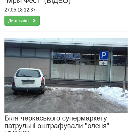
“Мрія Фест” (ВІДЕО)
27.05.18 12:37
Детальніше
Біля черкаського супермаркету
патрульні оштрафували "оленя"