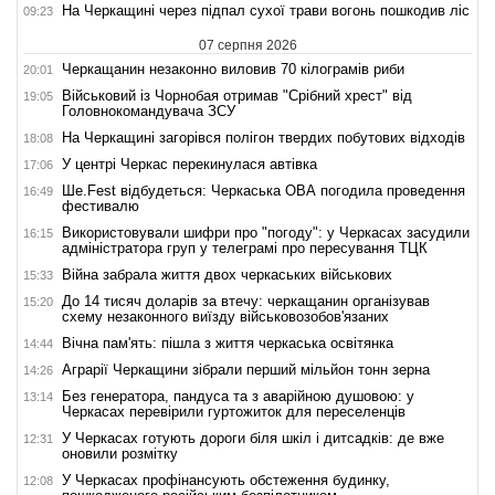
На Черкащині через підпал сухої трави вогонь пошкодив ліс
09:23
07 серпня 2026
Черкащанин незаконно виловив 70 кілограмів риби
20:01
Військовий із Чорнобая отримав "Срібний хрест" від
19:05
Головнокомандувача ЗСУ
На Черкащині загорівся полігон твердих побутових відходів
18:08
У центрі Черкас перекинулася автівка
17:06
Ше.Fest відбудеться: Черкаська ОВА погодила проведення
16:49
фестивалю
Використовували шифри про "погоду": у Черкасах засудили
16:15
адміністратора груп у телеграмі про пересування ТЦК
Війна забрала життя двох черкаських військових
15:33
До 14 тисяч доларів за втечу: черкащанин організував
15:20
схему незаконного виїзду військовозобов'язаних
Вічна пам'ять: пішла з життя черкаська освітянка
14:44
Аграрії Черкащини зібрали перший мільйон тонн зерна
14:26
Без генератора, пандуса та з аварійною душовою: у
13:14
Черкасах перевірили гуртожиток для переселенців
У Черкасах готують дороги біля шкіл і дитсадків: де вже
12:31
оновили розмітку
У Черкасах профінансують обстеження будинку,
12:08