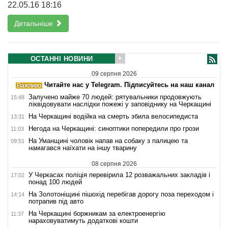
22.05.16 18:16
Детальніше
ОСТАННІ НОВИНИ
09 серпня 2026
Читайте нас у Telegram. Підписуйтесь на наш канал
Залучено майже 70 людей: рятувальники продовжують
15:48
ліквідовувати наслідки пожежі у заповіднику на Черкащині
На Черкащині водійка на смерть збила велосипедиста
13:31
Негода на Черкащині: синоптики попередили про грози
11:03
На Уманщині чоловік напав на собаку з палицею та
09:51
намагався наїхати на іншу тварину
08 серпня 2026
У Черкасах поліція перевірила 12 розважальних закладів і
17:02
понад 100 людей
На Золотоніщині пішохід перебігав дорогу поза переходом і
14:14
потрапив під авто
На Черкащині боржникам за електроенергію
11:37
нараховуватимуть додаткові кошти