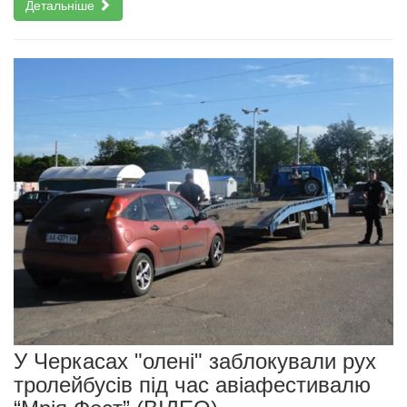
Детальніше
У Черкасах "олені" заблокували рух
тролейбусів під час авіафестивалю