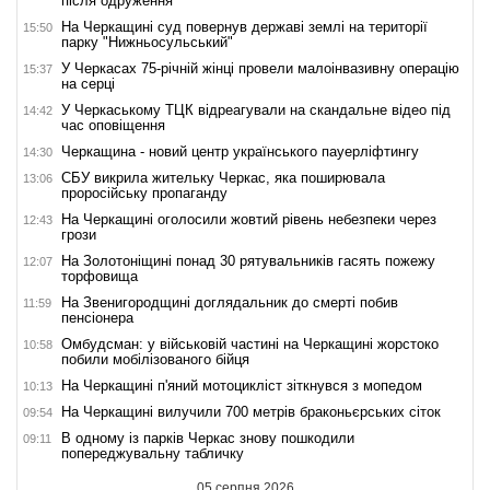
після одруження
На Черкащині суд повернув державі землі на території
15:50
парку "Нижньосульський"
У Черкасах 75-річній жінці провели малоінвазивну операцію
15:37
на серці
У Черкаському ТЦК відреагували на скандальне відео під
14:42
час оповіщення
Черкащина - новий центр українського пауерліфтингу
14:30
СБУ викрила жительку Черкас, яка поширювала
13:06
проросійську пропаганду
На Черкащині оголосили жовтий рівень небезпеки через
12:43
грози
На Золотоніщині понад 30 рятувальників гасять пожежу
12:07
торфовища
На Звенигородщині доглядальник до смерті побив
11:59
пенсіонера
Омбудсман: у військовій частині на Черкащині жорстоко
10:58
побили мобілізованого бійця
На Черкащині п'яний мотоцикліст зіткнувся з мопедом
10:13
На Черкащині вилучили 700 метрів браконьєрських сіток
09:54
В одному із парків Черкас знову пошкодили
09:11
попереджувальну табличку
05 серпня 2026