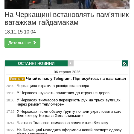
На Черкащині встановлять пам’ятник
ватажкам-гайдамакам
18.11.15 10:04
Детальніше
ОСТАННІ НОВИНИ
06 серпня 2026
Читайте нас у Telegram. Підписуйтесь на наш канал
Черкащина втратила розвідника-сапера
20:09
У Черкасах шукають причетних до отруєння дерев
19:03
У Черкасах тимчасово перекриють рух на трьох вулицях
18:08
через ремонт тепломереж
У Черкасах після обвалу ґрунту почали укріплювати схил
17:19
біля скверу Богдана Хмельницького
Частина Тального тимчасово залишиться без газу
16:47
На Черкащині молодята оформили новий паспорт одразу
16:22