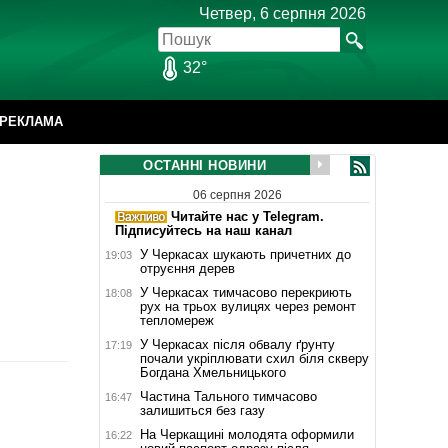
Четвер, 6 серпня 2026
32°
РЕКЛАМА
ОСТАННІ НОВИНИ
06 серпня 2026
Читайте нас у Telegram.
Підписуйтесь на наш канал
У Черкасах шукають причетних до
19:03
отруєння дерев
У Черкасах тимчасово перекриють
18:08
рух на трьох вулицях через ремонт
тепломереж
У Черкасах після обвалу ґрунту
17:19
почали укріплювати схил біля скверу
Богдана Хмельницького
Частина Тального тимчасово
16:47
залишиться без газу
На Черкащині молодята оформили
16:22