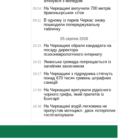
зіткнувся з мопедом
На Черкащині вилучили 700 метрів
09:54
браконьєрських сіток
В одному із парків Черкас знову
09:11
пошкодили попереджувальну
табличку
05 серпня 2026
На Черкащині обрали кандидата на
20:15
посаду директора
психоневрологічного інтернату
Уманська громада попрощається із
19:22
загиблим захисником
На Черкащині з підрядника стягнуть
18:17
понад 670 тисяч гривень штрафних
санкцій
На Черкащині врятували рідкісного
17:09
чорного грифа, який прилетів із
Болгарії
На Черкащині водій легковика не
16:38
пропустив мотоцикл: двох потерпілих
госпіталізували