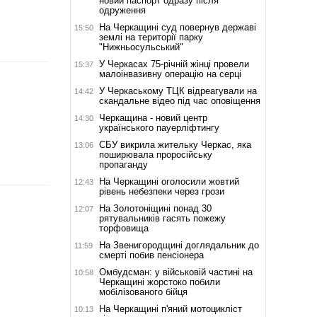
новий паспорт одразу після
одруження
На Черкащині суд повернув державі
15:50
землі на території парку
"Нижньосульський"
У Черкасах 75-річній жінці провели
15:37
малоінвазивну операцію на серці
У Черкаському ТЦК відреагували на
14:42
скандальне відео під час оповіщення
Черкащина - новий центр
14:30
українського пауерліфтингу
СБУ викрила жительку Черкас, яка
13:06
поширювала проросійську
пропаганду
На Черкащині оголосили жовтий
12:43
рівень небезпеки через грози
На Золотоніщині понад 30
12:07
рятувальників гасять пожежу
торфовища
На Звенигородщині доглядальник до
11:59
смерті побив пенсіонера
Омбудсман: у військовій частині на
10:58
Черкащині жорстоко побили
мобілізованого бійця
На Черкащині п'яний мотоцикліст
10:13