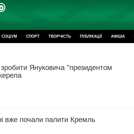
CОЦІУМ
СПОРТ
ТВОРЧІСТЬ
ПУБЛІКАЦІЇ
АФІША
 зробити Януковича "президентом
джерела
і вже почали палити Кремль