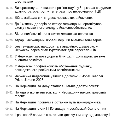
фестивалю
Використовували шифри про "погоду": у Черкасах засудили
16:15
адміністратора груп у телеграмі про пересування ТЦК
Війна забрала життя двох черкаських військових
15:33
До 14 тисяч доларів за втечу: черкащанин організував
15:20
схему незаконного виїзду військовозобов'язаних
Вічна пам'ять: пішла з життя черкаська освітянка
14:44
Аграрії Черкащини зібрали перший мільйон тонн зерна
14:26
Без генератора, пандуса та з аварійною душовою: у
13:14
Черкасах перевірили гуртожиток для переселенців
У Черкасах готують дороги біля шкіл і дитсадків: де вже
12:31
оновили розмітку
У Черкасах профінансують обстеження будинку,
12:08
пошкодженого російським безпілотником
Черкаська педагогиня увійшла до топ-25 Global Teacher
11:57
Prize Ukraine 2026
На Черкащині за добу сталося більше десяти пожеж
11:22
Погода різко зміниться: коли Черкащину накриє грозовий
10:52
фронт
На Черкащині провели в останню путь прикордонника
10:17
На Черкащині сили ППО знищили російський безпілотник
09:31
Іграшковий завал: як очистити дитячу кімнату від мотлоху і
09:20