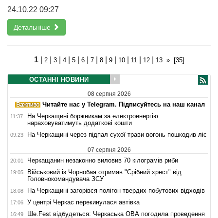
24.10.22 09:27
Детальніше
1
|
|
|
|
|
|
|
|
|
|
|
|
2
3
4
5
6
7
8
9
10
11
12
13
»
[35]
ОСТАННІ НОВИНИ
08 серпня 2026
Читайте нас у Telegram. Підписуйтесь на наш канал
На Черкащині боржникам за електроенергію
11:37
нараховуватимуть додаткові кошти
На Черкащині через підпал сухої трави вогонь пошкодив ліс
09:23
07 серпня 2026
Черкащанин незаконно виловив 70 кілограмів риби
20:01
Військовий із Чорнобая отримав "Срібний хрест" від
19:05
Головнокомандувача ЗСУ
На Черкащині загорівся полігон твердих побутових відходів
18:08
У центрі Черкас перекинулася автівка
17:06
Ше.Fest відбудеться: Черкаська ОВА погодила проведення
16:49