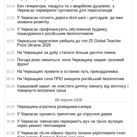
Без генератора, пандуса та з аварійною душовою: у
13:14
Черкасах перевірили гуртожиток для переселенців
У Черкасах готують дороги біля шкіл і дитсадків: де вже
12:31
оновили розмітку
У Черкасах профінансують обстеження будинку,
12:08
пошкодженого російським безпілотником
Черкаська педагогиня увійшла до топ-25 Global Teacher
11:57
Prize Ukraine 2026
На Черкащині за добу сталося більше десяти пожеж
11:22
Погода різко зміниться: коли Черкащину накриє грозовий
10:52
фронт
На Черкащині провели в останню путь прикордонника
10:17
На Черкащині сили ППО знищили російський безпілотник
09:31
Іграшковий завал: як очистити дитячу кімнату від мотлоху і
09:20
повернути витрачені гроші
06 серпня 2026
Черкащина втратила розвідника-сапера
20:09
У Черкасах шукають причетних до отруєння дерев
19:03
У Черкасах тимчасово перекриють рух на трьох вулицях
18:08
через ремонт тепломереж
У Черкасах після обвалу ґрунту почали укріплювати схил
17:19