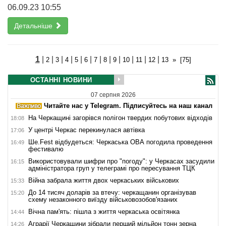
06.09.23 10:55
Детальніше
1
|
|
|
|
|
|
|
|
|
|
|
|
2
3
4
5
6
7
8
9
10
11
12
13
»
[75]
ОСТАННІ НОВИНИ
07 серпня 2026
Читайте нас у Telegram. Підписуйтесь на наш канал
На Черкащині загорівся полігон твердих побутових відходів
18:08
У центрі Черкас перекинулася автівка
17:06
Ше.Fest відбудеться: Черкаська ОВА погодила проведення
16:49
фестивалю
Використовували шифри про "погоду": у Черкасах засудили
16:15
адміністратора груп у телеграмі про пересування ТЦК
Війна забрала життя двох черкаських військових
15:33
До 14 тисяч доларів за втечу: черкащанин організував
15:20
схему незаконного виїзду військовозобов'язаних
Вічна пам'ять: пішла з життя черкаська освітянка
14:44
Аграрії Черкащини зібрали перший мільйон тонн зерна
14:26