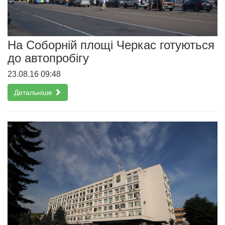
На Соборній площі Черкас готуються
до автопробігу
23.08.16 09:48
Детальніше