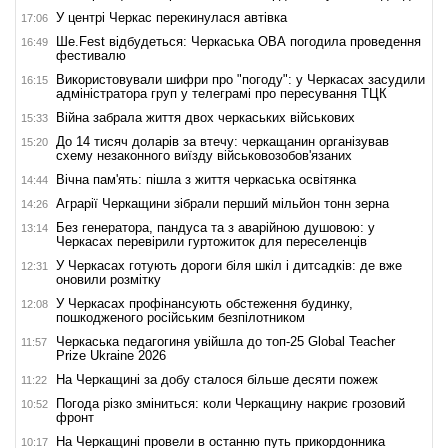
У центрі Черкас перекинулася автівка
17:06
Ше.Fest відбудеться: Черкаська ОВА погодила проведення
16:49
фестивалю
Використовували шифри про "погоду": у Черкасах засудили
16:15
адміністратора груп у телеграмі про пересування ТЦК
Війна забрала життя двох черкаських військових
15:33
До 14 тисяч доларів за втечу: черкащанин організував
15:20
схему незаконного виїзду військовозобов'язаних
Вічна пам'ять: пішла з життя черкаська освітянка
14:44
Аграрії Черкащини зібрали перший мільйон тонн зерна
14:26
Без генератора, пандуса та з аварійною душовою: у
13:14
Черкасах перевірили гуртожиток для переселенців
У Черкасах готують дороги біля шкіл і дитсадків: де вже
12:31
оновили розмітку
У Черкасах профінансують обстеження будинку,
12:08
пошкодженого російським безпілотником
Черкаська педагогиня увійшла до топ-25 Global Teacher
11:57
Prize Ukraine 2026
На Черкащині за добу сталося більше десяти пожеж
11:22
Погода різко зміниться: коли Черкащину накриє грозовий
10:52
фронт
На Черкащині провели в останню путь прикордонника
10:17