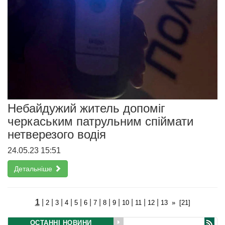
Небайдужий житель допоміг
черкаським патрульним спіймати
нетверезого водія
24.05.23 15:51
Детальніше
1
|
|
|
|
|
|
|
|
|
|
|
|
2
3
4
5
6
7
8
9
10
11
12
13
»
[21]
ОСТАННІ НОВИНИ