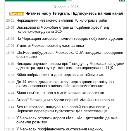
07 серпня 2026
Читайте нас у Telegram. Підписуйтесь на наш канал
Черкащанин незаконно виловив 70 кілограмів риби
20:01
Військовий із Чорнобая отримав "Срібний хрест" від
19:05
Головнокомандувача ЗСУ
На Черкащині загорівся полігон твердих побутових відходів
18:08
У центрі Черкас перекинулася автівка
17:06
Ше.Fest відбудеться: Черкаська ОВА погодила проведення
16:49
фестивалю
Використовували шифри про "погоду": у Черкасах засудили
16:15
адміністратора груп у телеграмі про пересування ТЦК
Війна забрала життя двох черкаських військових
15:33
До 14 тисяч доларів за втечу: черкащанин організував
15:20
схему незаконного виїзду військовозобов'язаних
Вічна пам'ять: пішла з життя черкаська освітянка
14:44
Аграрії Черкащини зібрали перший мільйон тонн зерна
14:26
Без генератора, пандуса та з аварійною душовою: у
13:14
Черкасах перевірили гуртожиток для переселенців
У Черкасах готують дороги біля шкіл і дитсадків: де вже
12:31
оновили розмітку
У Черкасах профінансують обстеження будинку,
12:08