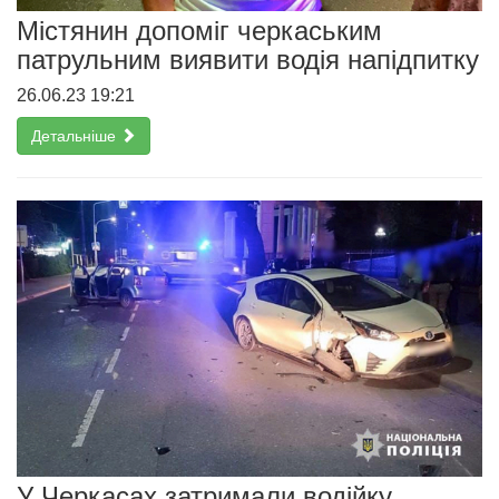
Містянин допоміг черкаським
патрульним виявити водія напідпитку
26.06.23 19:21
Детальніше
У Черкасах затримали водійку