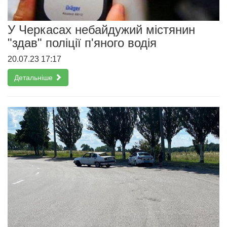
У Черкасах небайдужий містянин
"здав" поліції п'яного водія
20.07.23 17:17
Детальніше