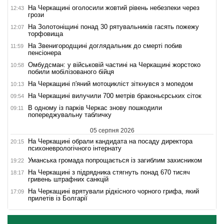
На Черкащині оголосили жовтий рівень небезпеки через
12:43
грози
На Золотоніщині понад 30 рятувальників гасять пожежу
12:07
торфовища
На Звенигородщині доглядальник до смерті побив
11:59
пенсіонера
Омбудсман: у військовій частині на Черкащині жорстоко
10:58
побили мобілізованого бійця
На Черкащині п'яний мотоцикліст зіткнувся з мопедом
10:13
На Черкащині вилучили 700 метрів браконьєрських сіток
09:54
В одному із парків Черкас знову пошкодили
09:11
попереджувальну табличку
05 серпня 2026
На Черкащині обрали кандидата на посаду директора
20:15
психоневрологічного інтернату
Уманська громада попрощається із загиблим захисником
19:22
На Черкащині з підрядника стягнуть понад 670 тисяч
18:17
гривень штрафних санкцій
На Черкащині врятували рідкісного чорного грифа, який
17:09
прилетів із Болгарії