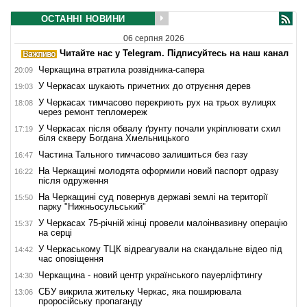
ОСТАННІ НОВИНИ
06 серпня 2026
Читайте нас у Telegram. Підписуйтесь на наш канал
Черкащина втратила розвідника-сапера
20:09
У Черкасах шукають причетних до отруєння дерев
19:03
У Черкасах тимчасово перекриють рух на трьох вулицях
18:08
через ремонт тепломереж
У Черкасах після обвалу ґрунту почали укріплювати схил
17:19
біля скверу Богдана Хмельницького
Частина Тального тимчасово залишиться без газу
16:47
На Черкащині молодята оформили новий паспорт одразу
16:22
після одруження
На Черкащині суд повернув державі землі на території
15:50
парку "Нижньосульський"
У Черкасах 75-річній жінці провели малоінвазивну операцію
15:37
на серці
У Черкаському ТЦК відреагували на скандальне відео під
14:42
час оповіщення
Черкащина - новий центр українського пауерліфтингу
14:30
СБУ викрила жительку Черкас, яка поширювала
13:06
проросійську пропаганду