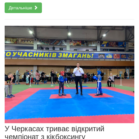
Детальніше
У Черкасах триває відкритий
чемпіонат з кікбоксингу