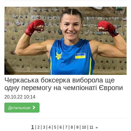
Черкаська боксерка виборола ще
одну перемогу на чемпіонаті Європи
20.10.22 10:14
Детальніше
1
|
|
|
|
|
|
|
|
|
|
2
3
4
5
6
7
8
9
10
11
»