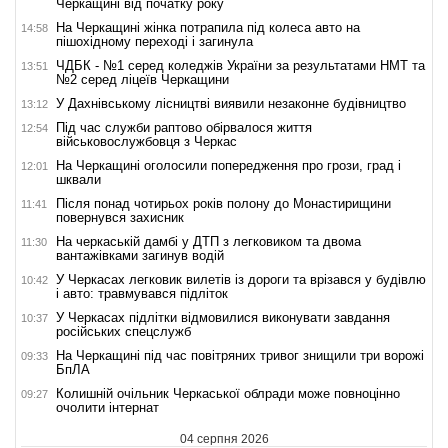
Черкащині від початку року
На Черкащині жінка потрапила під колеса авто на
14:58
пішохідному переході і загинула
ЧДБК - №1 серед коледжів України за результатами НМТ та
13:51
№2 серед ліцеїв Черкащини
У Дахнівському лісництві виявили незаконне будівництво
13:12
Під час служби раптово обірвалося життя
12:54
військовослужбовця з Черкас
На Черкащині оголосили попередження про грози, град і
12:01
шквали
Після понад чотирьох років полону до Монастирищини
11:41
повернувся захисник
На черкаській дамбі у ДТП з легковиком та двома
11:30
вантажівками загинув водій
У Черкасах легковик вилетів із дороги та врізався у будівлю
10:42
і авто: травмувався підліток
У Черкасах підлітки відмовилися виконувати завдання
10:37
російських спецслужб
На Черкащині під час повітряних тривог знищили три ворожі
09:33
БпЛА
Колишній очільник Черкаської облради може повноцінно
09:27
очолити інтернат
04 серпня 2026