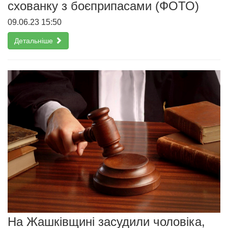
схованку з боєприпасами (ФОТО)
09.06.23 15:50
Детальніше
На Жашківщині засудили чоловіка,