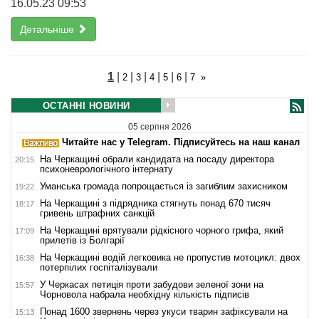
16.05.23 09:53
Детальніше
1
|
|
|
|
|
|
2
3
4
5
6
7
»
ОСТАННІ НОВИНИ
05 серпня 2026
Читайте нас у Telegram. Підписуйтесь на наш канал
На Черкащині обрали кандидата на посаду директора
20:15
психоневрологічного інтернату
Уманська громада попрощається із загиблим захисником
19:22
На Черкащині з підрядника стягнуть понад 670 тисяч
18:17
гривень штрафних санкцій
На Черкащині врятували рідкісного чорного грифа, який
17:09
прилетів із Болгарії
На Черкащині водій легковика не пропустив мотоцикл: двох
16:38
потерпілих госпіталізували
У Черкасах петиція проти забудови зеленої зони на
15:57
Чорновола набрала необхідну кількість підписів
Понад 1600 звернень через укуси тварин зафіксували на
15:13