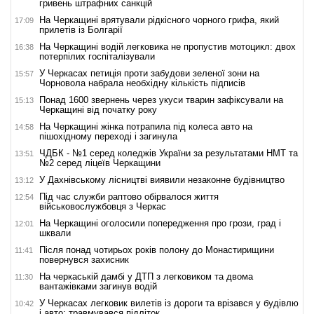
гривень штрафних санкцій
На Черкащині врятували рідкісного чорного грифа, який
17:09
прилетів із Болгарії
На Черкащині водій легковика не пропустив мотоцикл: двох
16:38
потерпілих госпіталізували
У Черкасах петиція проти забудови зеленої зони на
15:57
Чорновола набрала необхідну кількість підписів
Понад 1600 звернень через укуси тварин зафіксували на
15:13
Черкащині від початку року
На Черкащині жінка потрапила під колеса авто на
14:58
пішохідному переході і загинула
ЧДБК - №1 серед коледжів України за результатами НМТ та
13:51
№2 серед ліцеїв Черкащини
У Дахнівському лісництві виявили незаконне будівництво
13:12
Під час служби раптово обірвалося життя
12:54
військовослужбовця з Черкас
На Черкащині оголосили попередження про грози, град і
12:01
шквали
Після понад чотирьох років полону до Монастирищини
11:41
повернувся захисник
На черкаській дамбі у ДТП з легковиком та двома
11:30
вантажівками загинув водій
У Черкасах легковик вилетів із дороги та врізався у будівлю
10:42
і авто: травмувався підліток