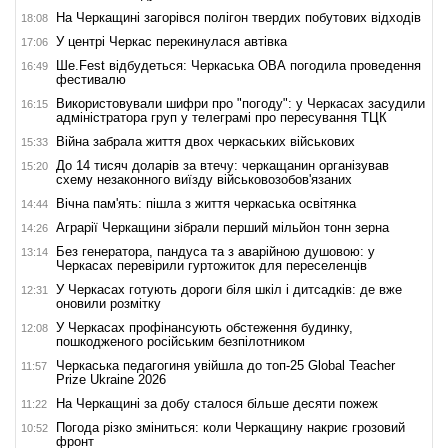
На Черкащині загорівся полігон твердих побутових відходів
18:08
У центрі Черкас перекинулася автівка
17:06
Ше.Fest відбудеться: Черкаська ОВА погодила проведення
16:49
фестивалю
Використовували шифри про "погоду": у Черкасах засудили
16:15
адміністратора груп у телеграмі про пересування ТЦК
Війна забрала життя двох черкаських військових
15:33
До 14 тисяч доларів за втечу: черкащанин організував
15:20
схему незаконного виїзду військовозобов'язаних
Вічна пам'ять: пішла з життя черкаська освітянка
14:44
Аграрії Черкащини зібрали перший мільйон тонн зерна
14:26
Без генератора, пандуса та з аварійною душовою: у
13:14
Черкасах перевірили гуртожиток для переселенців
У Черкасах готують дороги біля шкіл і дитсадків: де вже
12:31
оновили розмітку
У Черкасах профінансують обстеження будинку,
12:08
пошкодженого російським безпілотником
Черкаська педагогиня увійшла до топ-25 Global Teacher
11:57
Prize Ukraine 2026
На Черкащині за добу сталося більше десяти пожеж
11:22
Погода різко зміниться: коли Черкащину накриє грозовий
10:52
фронт