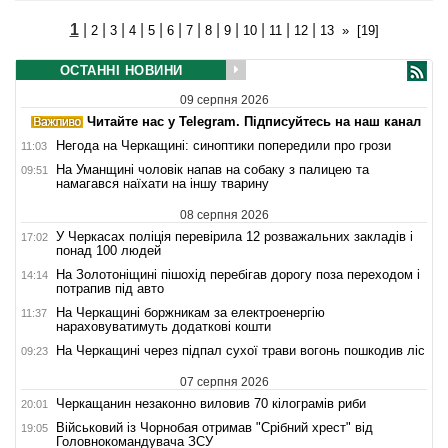
1
|
|
|
|
|
|
|
|
|
|
|
|
2
3
4
5
6
7
8
9
10
11
12
13
»
[19]
ОСТАННІ НОВИНИ
09 серпня 2026
Читайте нас у Telegram. Підписуйтесь на наш канал
Негода на Черкащині: синоптики попередили про грози
11:03
На Уманщині чоловік напав на собаку з палицею та
09:51
намагався наїхати на іншу тварину
08 серпня 2026
У Черкасах поліція перевірила 12 розважальних закладів і
17:02
понад 100 людей
На Золотоніщині пішохід перебігав дорогу поза переходом і
14:14
потрапив під авто
На Черкащині боржникам за електроенергію
11:37
нараховуватимуть додаткові кошти
На Черкащині через підпал сухої трави вогонь пошкодив ліс
09:23
07 серпня 2026
Черкащанин незаконно виловив 70 кілограмів риби
20:01
Військовий із Чорнобая отримав "Срібний хрест" від
19:05
Головнокомандувача ЗСУ