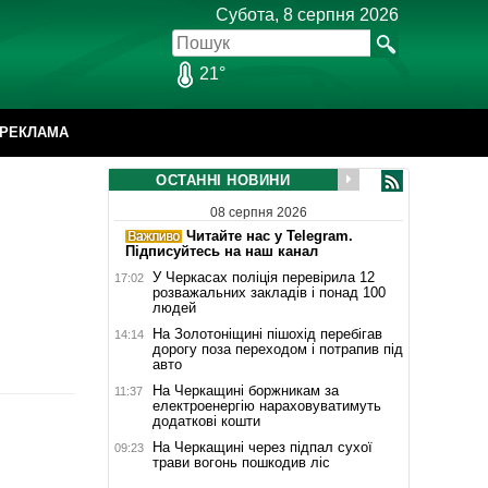
Субота, 8 серпня 2026
21°
РЕКЛАМА
ОСТАННІ НОВИНИ
08 серпня 2026
Читайте нас у Telegram.
Підписуйтесь на наш канал
У Черкасах поліція перевірила 12
17:02
розважальних закладів і понад 100
людей
На Золотоніщині пішохід перебігав
14:14
дорогу поза переходом і потрапив під
авто
На Черкащині боржникам за
11:37
електроенергію нараховуватимуть
додаткові кошти
На Черкащині через підпал сухої
09:23
трави вогонь пошкодив ліс