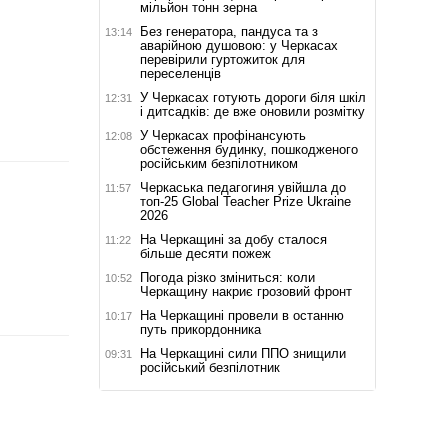
мільйон тонн зерна
Без генератора, пандуса та з
13:14
аварійною душовою: у Черкасах
перевірили гуртожиток для
переселенців
У Черкасах готують дороги біля шкіл
12:31
і дитсадків: де вже оновили розмітку
У Черкасах профінансують
12:08
обстеження будинку, пошкодженого
російським безпілотником
Черкаська педагогиня увійшла до
11:57
топ-25 Global Teacher Prize Ukraine
2026
На Черкащині за добу сталося
11:22
більше десяти пожеж
Погода різко зміниться: коли
10:52
Черкащину накриє грозовий фронт
На Черкащині провели в останню
10:17
путь прикордонника
На Черкащині сили ППО знищили
09:31
російський безпілотник