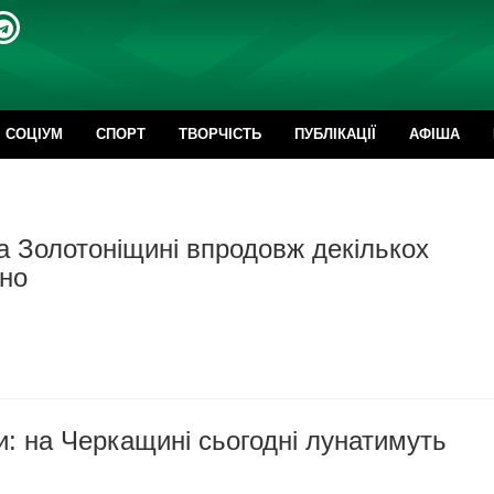
CОЦІУМ
СПОРТ
ТВОРЧІСТЬ
ПУБЛІКАЦІЇ
АФІША
на Золотоніщині впродовж декількох
чно
и: на Черкащині сьогодні лунатимуть