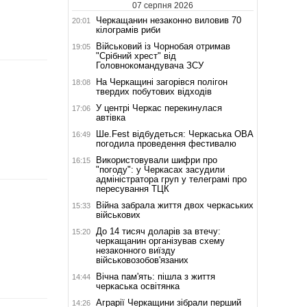
07 серпня 2026
Черкащанин незаконно виловив 70
20:01
кілограмів риби
Військовий із Чорнобая отримав
19:05
"Срібний хрест" від
Головнокомандувача ЗСУ
На Черкащині загорівся полігон
18:08
твердих побутових відходів
У центрі Черкас перекинулася
17:06
автівка
Ше.Fest відбудеться: Черкаська ОВА
16:49
погодила проведення фестивалю
Використовували шифри про
16:15
"погоду": у Черкасах засудили
адміністратора груп у телеграмі про
пересування ТЦК
Війна забрала життя двох черкаських
15:33
військових
До 14 тисяч доларів за втечу:
15:20
черкащанин організував схему
незаконного виїзду
військовозобов'язаних
Вічна пам'ять: пішла з життя
14:44
черкаська освітянка
Аграрії Черкащини зібрали перший
14:26