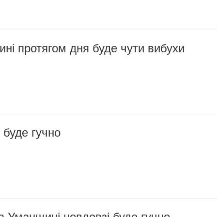
ні протягом дня буде чути вибухи
 буде гучно
на Уманщині невдовзі буде гучно