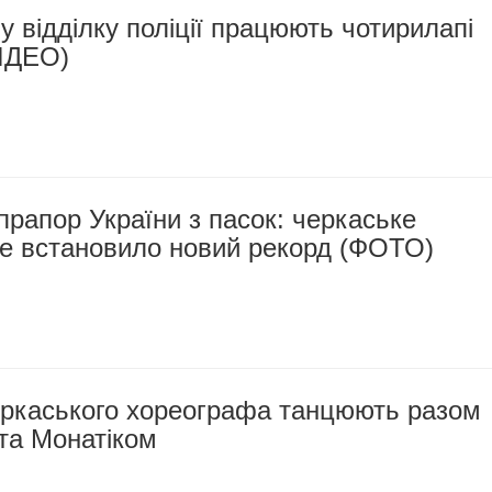
 відділку поліції працюють чотирилапі
ВІДЕО)
рапор України з пасок: черкаське
 встановило новий рекорд (ФОТО)
еркаського хореографа танцюють разом
та Монатіком