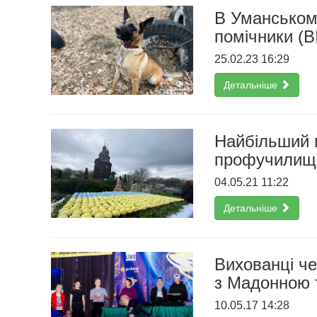
В Уманському
помічники (
25.02.23 16:29
Детальніше
Найбільший п
профучилище
04.05.21 11:22
Детальніше
Вихованці ч
з Мадонною 
10.05.17 14:28