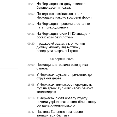
На Черкащині за добу сталося
11:22
більше десяти пожеж
Погода різко зміниться: коли
10:52
Черкащину накриє грозовий фронт
На Черкащині провели в останню
10:17
путь прикордонника
На Черкащині сили ППО знищили
09:31
російський безпілотник
Іграшковий завал: як очистити
09:20
дитячу кімнату від мотлоху і
повернути витрачені гроші
06 серпня 2026
Черкащина втратила розвідника-
20:09
сапера
У Черкасах шукають причетних до
19:03
отруєння дерев
У Черкасах тимчасово перекриють
18:08
рух на трьох вулицях через ремонт
тепломереж
У Черкасах після обвалу ґрунту
17:19
почали укріплювати схил біля скверу
Богдана Хмельницького
Частина Тального тимчасово
16:47
залишиться без газу