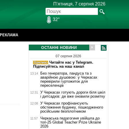
П'ятниця, 7 серпня 2026
32°
РЕКЛАМА
ОСТАННІ НОВИНИ
07 серпня 2026
Читайте нас у Telegram.
Підписуйтесь на наш канал
Без генератора, пандуса та з
13:14
аварійною душовою: у Черкасах
перевірили гуртожиток для
переселенців
У Черкасах готують дороги біля шкіл
12:31
і дитсадків: де вже оновили розмітку
У Черкасах профінансують
12:08
обстеження будинку, пошкодженого
російським безпілотником
Черкаська педагогиня увійшла до
11:57
топ-25 Global Teacher Prize Ukraine
2026