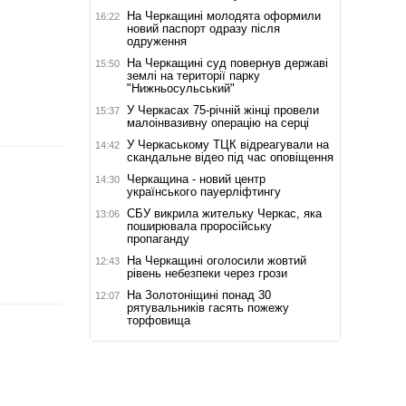
На Черкащині молодята оформили
16:22
новий паспорт одразу після
одруження
На Черкащині суд повернув державі
15:50
землі на території парку
"Нижньосульський"
У Черкасах 75-річній жінці провели
15:37
малоінвазивну операцію на серці
У Черкаському ТЦК відреагували на
14:42
скандальне відео під час оповіщення
Черкащина - новий центр
14:30
українського пауерліфтингу
СБУ викрила жительку Черкас, яка
13:06
поширювала проросійську
пропаганду
На Черкащині оголосили жовтий
12:43
рівень небезпеки через грози
На Золотоніщині понад 30
12:07
рятувальників гасять пожежу
торфовища