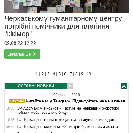
Черкаському гуманітарному центру
потрібні помічники для плетіння
"кікімор"
09.08.22 12:22
Детальніше
1
|
|
|
|
|
|
|
|
|
2
3
4
5
6
7
8
9
10
»
ОСТАННІ НОВИНИ
06 серпня 2026
Читайте нас у Telegram. Підписуйтесь на наш канал
Омбудсман: у військовій частині на Черкащині жорстоко
10:58
побили мобілізованого бійця
На Черкащині п'яний мотоцикліст зіткнувся з мопедом
10:13
На Черкащині вилучили 700 метрів браконьєрських сіток
09:54