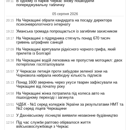
В одному із парків Черкас знову пошкодили
09:11
попереджувальну табличку
05 серпня 2026
На Черкащині обрали кандидата на посаду директора
20:15
психоневрологічного інтернату
Уманська громада попрощається із загиблим захисником
19:22
На Черкащині з підрядника стягнуть понад 670 тисяч
18:17
гривень штрафних санкцій
На Черкащині врятували рідкісного чорного грифа, який
17:09
прилетів із Болгарії
На Черкащині водій легковика не пропустив мотоцикл: двох
16:38
потерпілих госпіталізували
У Черкасах петиція проти забудови зеленої зони на
15:57
Чорновола набрала необхідну кількість підписів
Понад 1600 звернень через укуси тварин зафіксували на
15:13
Черкащині від початку року
На Черкащині жінка потрапила під колеса авто на
14:58
пішохідному переході і загинула
ЧДБК - №1 серед коледжів України за результатами НМТ та
13:51
№2 серед ліцеїв Черкащини
У Дахнівському лісництві виявили незаконне будівництво
13:12
Під час служби раптово обірвалося життя
12:54
військовослужбовця з Черкас