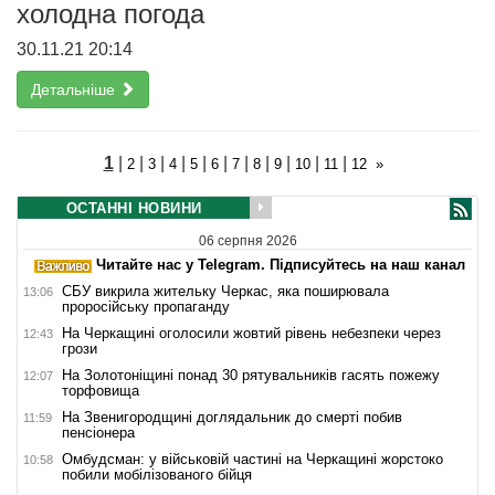
холодна погода
30.11.21 20:14
Детальніше
1
|
|
|
|
|
|
|
|
|
|
|
2
3
4
5
6
7
8
9
10
11
12
»
ОСТАННІ НОВИНИ
06 серпня 2026
Читайте нас у Telegram. Підписуйтесь на наш канал
СБУ викрила жительку Черкас, яка поширювала
13:06
проросійську пропаганду
На Черкащині оголосили жовтий рівень небезпеки через
12:43
грози
На Золотоніщині понад 30 рятувальників гасять пожежу
12:07
торфовища
На Звенигородщині доглядальник до смерті побив
11:59
пенсіонера
Омбудсман: у військовій частині на Черкащині жорстоко
10:58
побили мобілізованого бійця