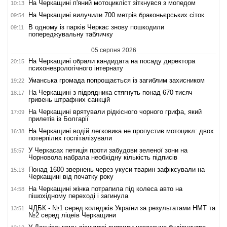
На Черкащині п'яний мотоцикліст зіткнувся з мопедом
10:13
На Черкащині вилучили 700 метрів браконьєрських сіток
09:54
В одному із парків Черкас знову пошкодили
09:11
попереджувальну табличку
05 серпня 2026
На Черкащині обрали кандидата на посаду директора
20:15
психоневрологічного інтернату
Уманська громада попрощається із загиблим захисником
19:22
На Черкащині з підрядника стягнуть понад 670 тисяч
18:17
гривень штрафних санкцій
На Черкащині врятували рідкісного чорного грифа, який
17:09
прилетів із Болгарії
На Черкащині водій легковика не пропустив мотоцикл: двох
16:38
потерпілих госпіталізували
У Черкасах петиція проти забудови зеленої зони на
15:57
Чорновола набрала необхідну кількість підписів
Понад 1600 звернень через укуси тварин зафіксували на
15:13
Черкащині від початку року
На Черкащині жінка потрапила під колеса авто на
14:58
пішохідному переході і загинула
ЧДБК - №1 серед коледжів України за результатами НМТ та
13:51
№2 серед ліцеїв Черкащини