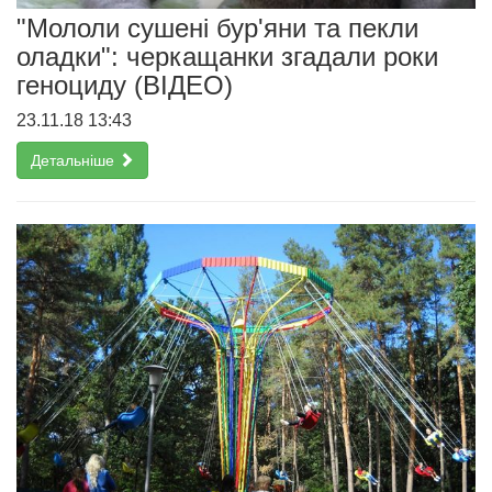
"Мололи сушені бур'яни та пекли
оладки": черкащанки згадали роки
геноциду (ВІДЕО)
23.11.18 13:43
Детальніше