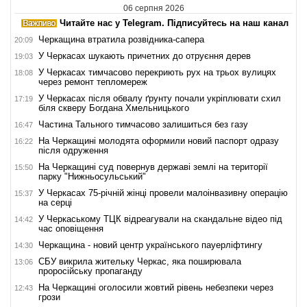
06 серпня 2026
Читайте нас у Telegram. Підписуйтесь на наш канал
Черкащина втратила розвідника-сапера
20:09
У Черкасах шукають причетних до отруєння дерев
19:03
У Черкасах тимчасово перекриють рух на трьох вулицях
18:08
через ремонт тепломереж
У Черкасах після обвалу ґрунту почали укріплювати схил
17:19
біля скверу Богдана Хмельницького
Частина Тального тимчасово залишиться без газу
16:47
На Черкащині молодята оформили новий паспорт одразу
16:22
після одруження
На Черкащині суд повернув державі землі на території
15:50
парку "Нижньосульський"
У Черкасах 75-річній жінці провели малоінвазивну операцію
15:37
на серці
У Черкаському ТЦК відреагували на скандальне відео під
14:42
час оповіщення
Черкащина - новий центр українського пауерліфтингу
14:30
СБУ викрила жительку Черкас, яка поширювала
13:06
проросійську пропаганду
На Черкащині оголосили жовтий рівень небезпеки через
12:43
грози