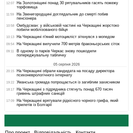
На Золотоніщині понад 30 рятувальників гасять пожежу
12:07
торфовища
На Звенигородщині доглядальник до смерті побив
11:59
пенсіонера
Омбудсман: у військовій частині на Черкащині жорстоко
10:58
побили мобілізованого бійця
На Черкащині п'яний мотоцикліст зіткнувся з мопедом
10:13
На Черкащині вилучили 700 метрів браконьєрських сіток
09:54
В одному із парків Черкас знову пошкодили
09:11
попереджувальну табличку
05 серпня 2026
На Черкащині обрали кандидата на посаду директора
20:15
психоневрологічного інтернату
Уманська громада попрощається із загиблим захисником
19:22
На Черкащині з підрядника стягнуть понад 670 тисяч
18:17
гривень штрафних санкцій
На Черкащині врятували рідкісного чорного грифа, який
17:09
прилетів із Болгарії
Про проект
Відповідальність
Контакти