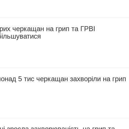
орих черкащан на грип та ГРВІ
більшуватися
онад 5 тис черкащан захворіли на грип
 зросла захворюваність на грип та