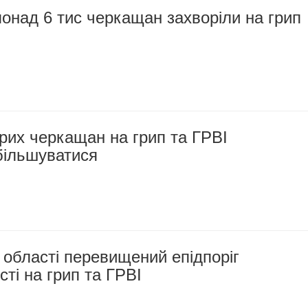
онад 6 тис черкащан захворіли на грип
орих черкащан на грип та ГРВІ
більшуватися
 області перевищений епідпоріг
ті на грип та ГРВІ