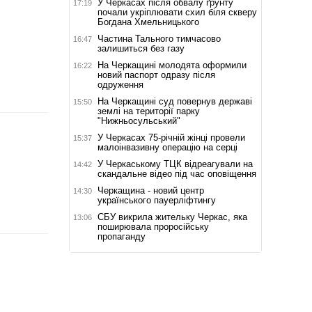
У Черкасах після обвалу ґрунту
17:19
почали укріплювати схил біля скверу
Богдана Хмельницького
Частина Тального тимчасово
16:47
залишиться без газу
На Черкащині молодята оформили
16:22
новий паспорт одразу після
одруження
На Черкащині суд повернув державі
15:50
землі на території парку
"Нижньосульський"
У Черкасах 75-річній жінці провели
15:37
малоінвазивну операцію на серці
У Черкаському ТЦК відреагували на
14:42
скандальне відео під час оповіщення
Черкащина - новий центр
14:30
українського пауерліфтингу
СБУ викрила жительку Черкас, яка
13:06
поширювала проросійську
пропаганду