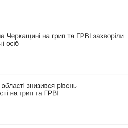
а Черкащині на грип та ГРВІ захворіли
і осіб
 області знизився рівень
ті на грип та ГРВІ