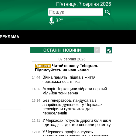
П'ятниця, 7 серпня 2026
32°
РЕКЛАМА
ОСТАННІ НОВИНИ
07 серпня 2026
Читайте нас у Telegram.
Підписуйтесь на наш канал
Вічна пам'ять: пішла з життя
14:44
черкаська освітянка
Аграрії Черкащини зібрали перший
14:26
мільйон тонн зерна
Без генератора, пандуса та з
13:14
аварійною душовою: у Черкасах
перевірили гуртожиток для
переселенців
У Черкасах готують дороги біля шкіл
12:31
і дитсадків: де вже оновили розмітку
У Черкасах профінансують
12:08