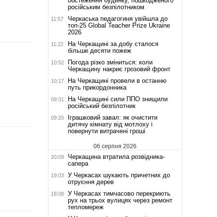
обстеження будинку, пошкодженого
російським безпілотником
Черкаська педагогиня увійшла до
11:57
топ-25 Global Teacher Prize Ukraine
2026
На Черкащині за добу сталося
11:22
більше десяти пожеж
Погода різко зміниться: коли
10:52
Черкащину накриє грозовий фронт
На Черкащині провели в останню
10:17
путь прикордонника
На Черкащині сили ППО знищили
09:31
російський безпілотник
Іграшковий завал: як очистити
09:20
дитячу кімнату від мотлоху і
повернути витрачені гроші
06 серпня 2026
Черкащина втратила розвідника-
20:09
сапера
У Черкасах шукають причетних до
19:03
отруєння дерев
У Черкасах тимчасово перекриють
18:08
рух на трьох вулицях через ремонт
тепломереж