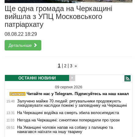
Ще одна громада на Черкащині
вийшла з УПЦ Московського
патріархату
08.08.22 18:29
Детальніше
1
|
|
2
3
»
ОСТАННІ НОВИНИ
09 серпня 2026
Читайте нас у Telegram. Підписуйтесь на наш канал
Залучено майже 70 людей: рятувальники продовжують
15:48
ліквідовувати наслідки пожежі у заповіднику на Черкащині
На Черкащині водійка на смерть збила велосипедиста
13:31
Негода на Черкащині: синоптики попередили про грози
11:03
На Уманщині чоловік напав на собаку з палицею та
09:51
намагався наїхати на іншу тварину