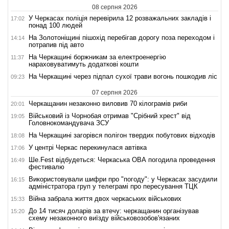
08 серпня 2026
У Черкасах поліція перевірила 12 розважальних закладів і
17:02
понад 100 людей
На Золотоніщині пішохід перебігав дорогу поза переходом і
14:14
потрапив під авто
На Черкащині боржникам за електроенергію
11:37
нараховуватимуть додаткові кошти
На Черкащині через підпал сухої трави вогонь пошкодив ліс
09:23
07 серпня 2026
Черкащанин незаконно виловив 70 кілограмів риби
20:01
Військовий із Чорнобая отримав "Срібний хрест" від
19:05
Головнокомандувача ЗСУ
На Черкащині загорівся полігон твердих побутових відходів
18:08
У центрі Черкас перекинулася автівка
17:06
Ше.Fest відбудеться: Черкаська ОВА погодила проведення
16:49
фестивалю
Використовували шифри про "погоду": у Черкасах засудили
16:15
адміністратора груп у телеграмі про пересування ТЦК
Війна забрала життя двох черкаських військових
15:33
До 14 тисяч доларів за втечу: черкащанин організував
15:20
схему незаконного виїзду військовозобов'язаних