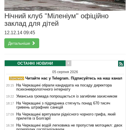
Нічний клуб "Міленіум" офіційно
заклад для дітей
12.12.14 09:45
Детальніше
ОСТАННІ НОВИНИ
05 серпня 2026
Читайте нас у Telegram. Підписуйтесь на наш канал
На Черкащині обрали кандидата на посаду директора
20:15
психоневрологічного інтернату
Уманська громада попрощається із загиблим захисником
19:22
На Черкащині з підрядника стягнуть понад 670 тисяч
18:17
гривень штрафних санкцій
На Черкащині врятували рідкісного чорного грифа, який
17:09
прилетів із Болгарії
На Черкащині водій легковика не пропустив мотоцикл: двох
16:38
потерпілих госпіталізували