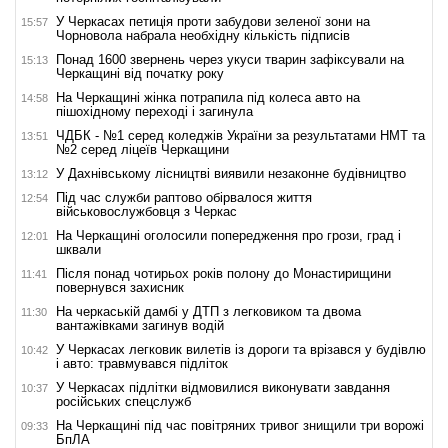
У Черкасах петиція проти забудови зеленої зони на
15:57
Чорновола набрала необхідну кількість підписів
Понад 1600 звернень через укуси тварин зафіксували на
15:13
Черкащині від початку року
На Черкащині жінка потрапила під колеса авто на
14:58
пішохідному переході і загинула
ЧДБК - №1 серед коледжів України за результатами НМТ та
13:51
№2 серед ліцеїв Черкащини
У Дахнівському лісництві виявили незаконне будівництво
13:12
Під час служби раптово обірвалося життя
12:54
військовослужбовця з Черкас
На Черкащині оголосили попередження про грози, град і
12:01
шквали
Після понад чотирьох років полону до Монастирищини
11:41
повернувся захисник
На черкаській дамбі у ДТП з легковиком та двома
11:30
вантажівками загинув водій
У Черкасах легковик вилетів із дороги та врізався у будівлю
10:42
і авто: травмувався підліток
У Черкасах підлітки відмовилися виконувати завдання
10:37
російських спецслужб
На Черкащині під час повітряних тривог знищили три ворожі
09:33
БпЛА