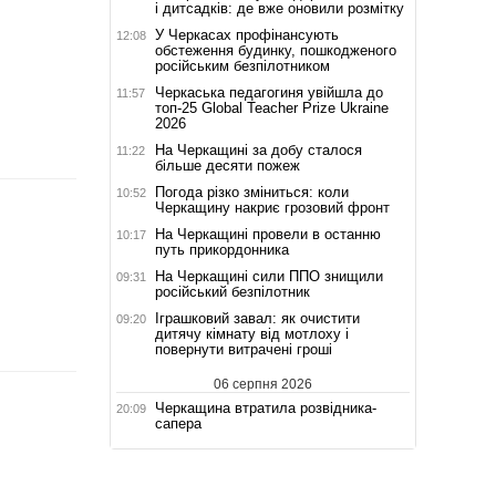
і дитсадків: де вже оновили розмітку
У Черкасах профінансують
12:08
обстеження будинку, пошкодженого
російським безпілотником
Черкаська педагогиня увійшла до
11:57
топ-25 Global Teacher Prize Ukraine
2026
На Черкащині за добу сталося
11:22
більше десяти пожеж
Погода різко зміниться: коли
10:52
Черкащину накриє грозовий фронт
На Черкащині провели в останню
10:17
путь прикордонника
На Черкащині сили ППО знищили
09:31
російський безпілотник
Іграшковий завал: як очистити
09:20
дитячу кімнату від мотлоху і
повернути витрачені гроші
06 серпня 2026
Черкащина втратила розвідника-
20:09
сапера