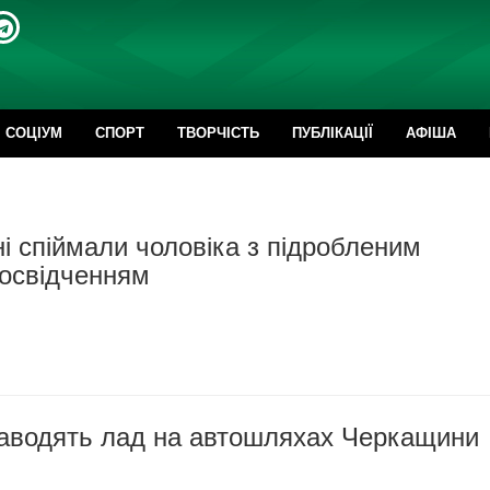
CОЦІУМ
СПОРТ
ТВОРЧІСТЬ
ПУБЛІКАЦІЇ
АФІША
 спіймали чоловіка з підробленим
посвідченням
аводять лад на автошляхах Черкащини