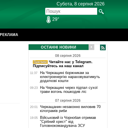
Субота, 8 серпня 2026
29°
РЕКЛАМА
ОСТАННІ НОВИНИ
08 серпня 2026
Читайте нас у Telegram.
Підписуйтесь на наш канал
На Черкащині боржникам за
11:37
електроенергію нараховуватимуть
додаткові кошти
На Черкащині через підпал сухої
09:23
трави вогонь пошкодив ліс
07 серпня 2026
Черкащанин незаконно виловив 70
20:01
кілограмів риби
Військовий із Чорнобая отримав
19:05
"Срібний хрест" від
Головнокомандувача ЗСУ