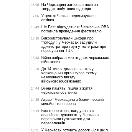
На Черкащині загорівся полігон
18:08
твердих побутових відходів
У центрі Черкас перекинулася
17:06
автівка
Ше.Fest відбудеться: Черкаська ОВА
16:49
погодила проведення фестивалю
Використовували шифри про
16:15
"погоду": у Черкасах засудили
адміністратора груп у телеграмі про
пересування ТЦК
Війна забрала життя двох черкаських
15:33
військових
До 14 тисяч доларів за втечу:
15:20
черкащанин організував схему
незаконного виїзду
військовозобов'язаних
Вічна пам'ять: пішла з життя
14:44
черкаська освітянка
Аграрії Черкащини зібрали перший
14:26
мільйон тонн зерна
Без генератора, пандуса та з
13:14
аварійною душовою: у Черкасах
перевірили гуртожиток для
переселенців
У Черкасах готують дороги біля шкіл
12:31