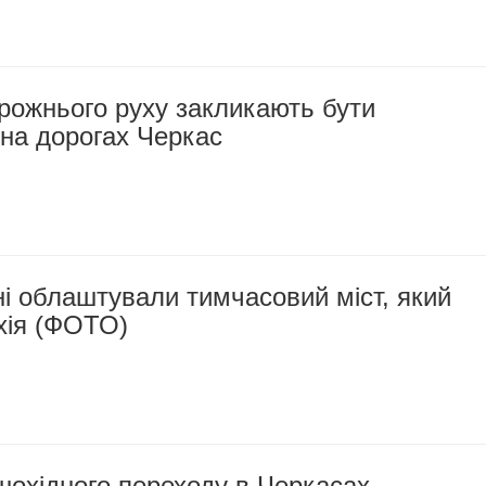
рожнього руху закликають бути
на дорогах Черкас
і облаштували тимчасовий міст, який
хія (ФОТО)
шохідного переходу в Черкасах