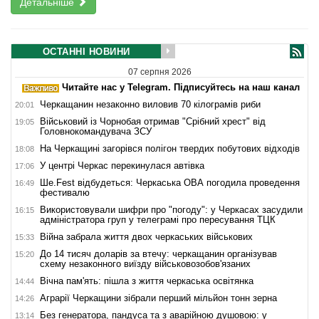
Детальніше
ОСТАННІ НОВИНИ
07 серпня 2026
Читайте нас у Telegram. Підписуйтесь на наш канал
Черкащанин незаконно виловив 70 кілограмів риби
20:01
Військовий із Чорнобая отримав "Срібний хрест" від
19:05
Головнокомандувача ЗСУ
На Черкащині загорівся полігон твердих побутових відходів
18:08
У центрі Черкас перекинулася автівка
17:06
Ше.Fest відбудеться: Черкаська ОВА погодила проведення
16:49
фестивалю
Використовували шифри про "погоду": у Черкасах засудили
16:15
адміністратора груп у телеграмі про пересування ТЦК
Війна забрала життя двох черкаських військових
15:33
До 14 тисяч доларів за втечу: черкащанин організував
15:20
схему незаконного виїзду військовозобов'язаних
Вічна пам'ять: пішла з життя черкаська освітянка
14:44
Аграрії Черкащини зібрали перший мільйон тонн зерна
14:26
Без генератора, пандуса та з аварійною душовою: у
13:14