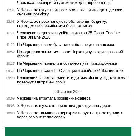
Черкасах перевірили гуртожиток для переселенців
У Черкасах готують дороги біля шкіл і дитсадків: де вже
12:31
оновили розмітку
У Черкасах профінансують обстеження будинку,
12:08
пошкодженого російським безпілотником
Черкаська педагогиня увійшла до топ-25 Global Teacher
11:57
Prize Ukraine 2026
На Черкащині за добу сталося більше десяти пожеж
11:22
Погода різко зміниться: коли Черкащину накриє грозовий
10:52
фронт
На Черкащині провели в останню путь прикордонника
10:17
На Черкащині сили ППО знищили російський безпілотник
09:31
Іграшковий завал: як очистити дитячу кімнату від мотлоху і
09:20
повернути витрачені гроші
06 серпня 2026
Черкащина втратила розвідника-сапера
20:09
У Черкасах шукають причетних до отруєння дерев
19:03
У Черкасах тимчасово перекриють рух на трьох вулицях
18:08
через ремонт тепломереж