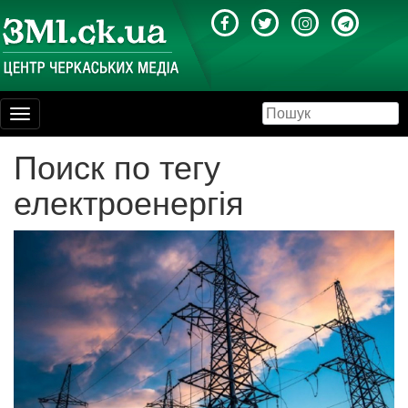
Toggle
navigation
Поиск по тегу
електроенергія