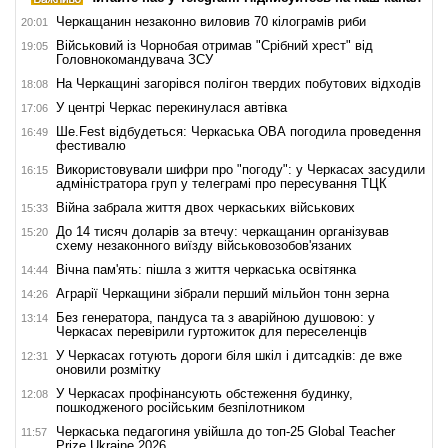
Черкащанин незаконно виловив 70 кілограмів риби
20:01
Військовий із Чорнобая отримав "Срібний хрест" від
19:05
Головнокомандувача ЗСУ
На Черкащині загорівся полігон твердих побутових відходів
18:08
У центрі Черкас перекинулася автівка
17:06
Ше.Fest відбудеться: Черкаська ОВА погодила проведення
16:49
фестивалю
Використовували шифри про "погоду": у Черкасах засудили
16:15
адміністратора груп у телеграмі про пересування ТЦК
Війна забрала життя двох черкаських військових
15:33
До 14 тисяч доларів за втечу: черкащанин організував
15:20
схему незаконного виїзду військовозобов'язаних
Вічна пам'ять: пішла з життя черкаська освітянка
14:44
Аграрії Черкащини зібрали перший мільйон тонн зерна
14:26
Без генератора, пандуса та з аварійною душовою: у
13:14
Черкасах перевірили гуртожиток для переселенців
У Черкасах готують дороги біля шкіл і дитсадків: де вже
12:31
оновили розмітку
У Черкасах профінансують обстеження будинку,
12:08
пошкодженого російським безпілотником
Черкаська педагогиня увійшла до топ-25 Global Teacher
11:57
Prize Ukraine 2026