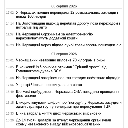
08 серпня 2026
У Черкасах поліція перевірила 12 розважальних закладів і
17:02
понад 100 людей
На Золотоніщині пішохід перебігав дорогу поза переходом і
14:14
потрапив під авто
На Черкащині боржникам за електроенергію
11:37
нараховуватимуть додаткові кошти
На Черкащині через підпал сухої трави вогонь пошкодив ліс
09:23
07 серпня 2026
Черкащанин незаконно виловив 70 кілограмів риби
20:01
Військовий із Чорнобая отримав "Срібний хрест" від
19:05
Головнокомандувача ЗСУ
На Черкащині загорівся полігон твердих побутових відходів
18:08
У центрі Черкас перекинулася автівка
17:06
Ше.Fest відбудеться: Черкаська ОВА погодила проведення
16:49
фестивалю
Використовували шифри про "погоду": у Черкасах засудили
16:15
адміністратора груп у телеграмі про пересування ТЦК
Війна забрала життя двох черкаських військових
15:33
До 14 тисяч доларів за втечу: черкащанин організував
15:20
схему незаконного виїзду військовозобов'язаних