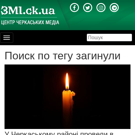
Toggle
navigation
Поиск по тегу загинули
У Черкаському районі провели в