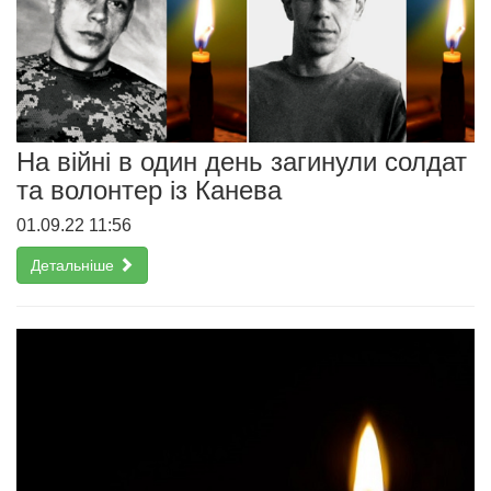
На війні в один день загинули солдат
та волонтер із Канева
01.09.22 11:56
Детальніше