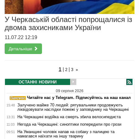
У Черкаській області попрощалися із
двома захисниками України
11.07.22 12:19
Детальніше
1
|
|
2
3
»
ОСТАННІ НОВИНИ
09 серпня 2026
Читайте нас у Telegram. Підписуйтесь на наш канал
Залучено майже 70 людей: рятувальники продовжують
15:48
ліквідовувати наслідки пожежі у заповіднику на Черкащині
На Черкащині водійка на смерть збила велосипедиста
13:31
Негода на Черкащині: синоптики попередили про грози
11:03
На Уманщині чоловік напав на собаку з палицею та
09:51
намагався наїхати на іншу тварину