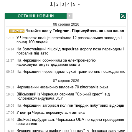
1
|
|
|
|
2
3
4
5
»
ОСТАННІ НОВИНИ
08 серпня 2026
Читайте нас у Telegram. Підписуйтесь на наш канал
У Черкасах поліція перевірила 12 розважальних закладів і
17:02
понад 100 людей
На Золотоніщині пішохід перебігав дорогу поза переходом і
14:14
потрапив під авто
На Черкащині боржникам за електроенергію
11:37
нараховуватимуть додаткові кошти
На Черкащині через підпал сухої трави вогонь пошкодив ліс
09:23
07 серпня 2026
Черкащанин незаконно виловив 70 кілограмів риби
20:01
Військовий із Чорнобая отримав "Срібний хрест" від
19:05
Головнокомандувача ЗСУ
На Черкащині загорівся полігон твердих побутових відходів
18:08
У центрі Черкас перекинулася автівка
17:06
Ше.Fest відбудеться: Черкаська ОВА погодила проведення
16:49
фестивалю
Використовували шифри про "погоду": у Черкасах засудили
16:15