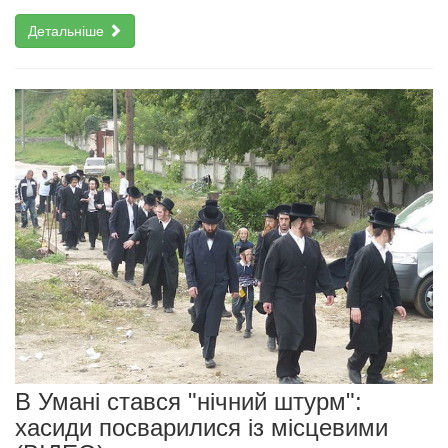
Детальніше
В Умані стався "нічний штурм":
хасиди посварилися із місцевими