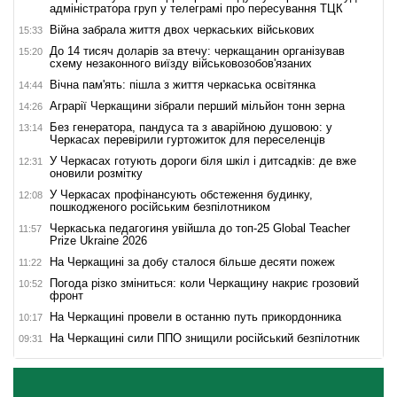
адміністратора груп у телеграмі про пересування ТЦК
Війна забрала життя двох черкаських військових
15:33
До 14 тисяч доларів за втечу: черкащанин організував
15:20
схему незаконного виїзду військовозобов'язаних
Вічна пам'ять: пішла з життя черкаська освітянка
14:44
Аграрії Черкащини зібрали перший мільйон тонн зерна
14:26
Без генератора, пандуса та з аварійною душовою: у
13:14
Черкасах перевірили гуртожиток для переселенців
У Черкасах готують дороги біля шкіл і дитсадків: де вже
12:31
оновили розмітку
У Черкасах профінансують обстеження будинку,
12:08
пошкодженого російським безпілотником
Черкаська педагогиня увійшла до топ-25 Global Teacher
11:57
Prize Ukraine 2026
На Черкащині за добу сталося більше десяти пожеж
11:22
Погода різко зміниться: коли Черкащину накриє грозовий
10:52
фронт
На Черкащині провели в останню путь прикордонника
10:17
На Черкащині сили ППО знищили російський безпілотник
09:31