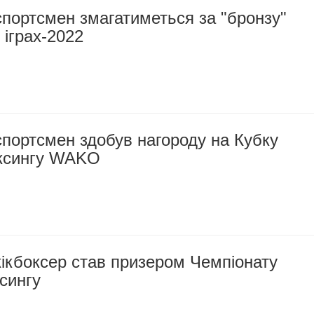
портсмен змагатиметься за "бронзу"
 іграх-2022
портсмен здобув нагороду на Кубку
оксингу WAKO
ікбоксер став призером Чемпіонату
ксингу