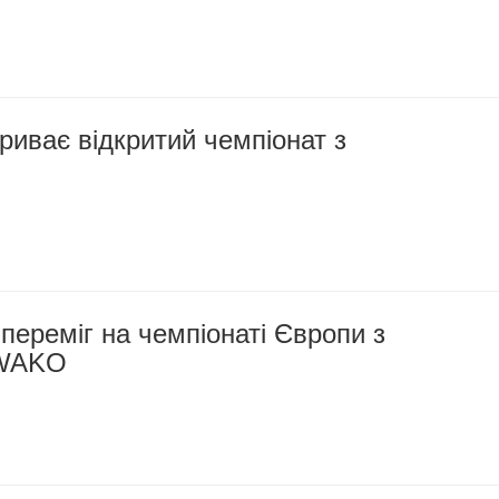
риває відкритий чемпіонат з
ереміг на чемпіонаті Європи з
 WAKO