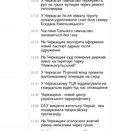
У Черкасах тимчасово перекриють
18:08
рух на трьох вулицях через ремонт
тепломереж
У Черкасах після обвалу ґрунту
17:19
почали укріплювати схил біля скверу
Богдана Хмельницького
Частина Тального тимчасово
16:47
залишиться без газу
На Черкащині молодята оформили
16:22
новий паспорт одразу після
одруження
На Черкащині суд повернув державі
15:50
землі на території парку
"Нижньосульський"
У Черкасах 75-річній жінці провели
15:37
малоінвазивну операцію на серці
У Черкаському ТЦК відреагували на
14:42
скандальне відео під час оповіщення
Черкащина - новий центр
14:30
українського пауерліфтингу
СБУ викрила жительку Черкас, яка
13:06
поширювала проросійську
пропаганду
На Черкащині оголосили жовтий
12:43
рівень небезпеки через грози