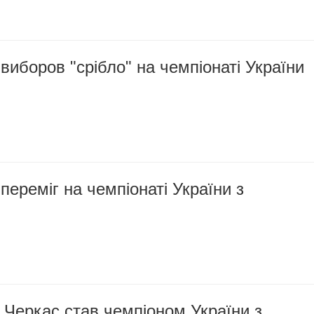
иборов "срібло" на чемпіонаті України
ереміг на чемпіонаті України з
 Черкас став чемпіоном України з