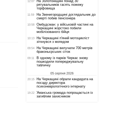
На Золотоніщині понад 30
12:07
рятувальників гасять пожежу
торфовища
На Звенигородщині доглядальник до
11:59
смерті побив пенсіонера
Омбудсман: у військовій частині на
10:58
Черкащині жорстоко побили
мобілізованого бійця
На Черкащині п'яний мотоцикліст
10:13
зіткнувся з мопедом
На Черкащині вилучили 700 метрів
09:54
браконьєрських сіток
В одному із парків Черкас знову
09:11
пошкодили попереджувальну
табличку
05 серпня 2026
На Черкащині обрали кандидата на
20:15
посаду директора
психоневрологічного інтернату
Уманська громада попрощається із
19:22
загиблим захисником