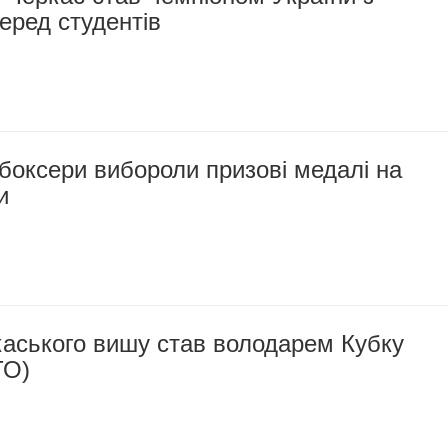
серед студентів
кбоксери вибороли призові медалі на
и
каського вишу став володарем Кубку
ТО)