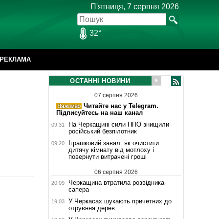
П'ятниця, 7 серпня 2026
32°
РЕКЛАМА
ОСТАННІ НОВИНИ
07 серпня 2026
Читайте нас у Telegram.
Підписуйтесь на наш канал
На Черкащині сили ППО знищили
09:31
російський безпілотник
Іграшковий завал: як очистити
09:20
дитячу кімнату від мотлоху і
повернути витрачені гроші
06 серпня 2026
Черкащина втратила розвідника-
20:09
сапера
У Черкасах шукають причетних до
19:03
отруєння дерев