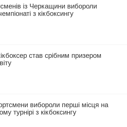
тсменів із Черкащини вибороли
чемпіонаті з кікбоксингу
ікбоксер став срібним призером
віту
ортсмени вибороли перші місця на
ому турнірі з кікбоксингу