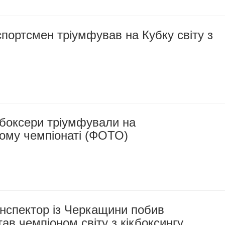
портсмен тріумфував на Кубку світу з
кбоксери тріумфували на
кому чемпіонаті (ФОТО)
інспектор із Черкащини побив
тав чемпіоном світу з кікбоксингу