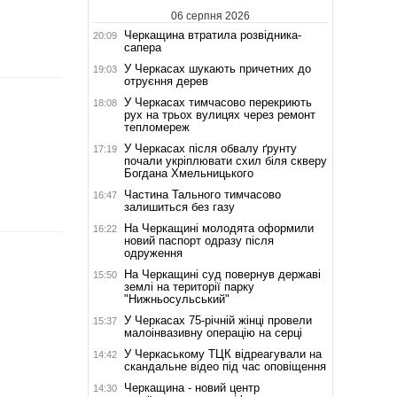
06 серпня 2026
Черкащина втратила розвідника-
20:09
сапера
У Черкасах шукають причетних до
19:03
отруєння дерев
У Черкасах тимчасово перекриють
18:08
рух на трьох вулицях через ремонт
тепломереж
У Черкасах після обвалу ґрунту
17:19
почали укріплювати схил біля скверу
Богдана Хмельницького
Частина Тального тимчасово
16:47
залишиться без газу
На Черкащині молодята оформили
16:22
новий паспорт одразу після
одруження
На Черкащині суд повернув державі
15:50
землі на території парку
"Нижньосульський"
У Черкасах 75-річній жінці провели
15:37
малоінвазивну операцію на серці
У Черкаському ТЦК відреагували на
14:42
скандальне відео під час оповіщення
Черкащина - новий центр
14:30