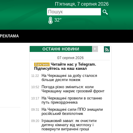
П'ятниця, 7 серпня 2026
32°
РЕКЛАМА
ОСТАННІ НОВИНИ
07 серпня 2026
Читайте нас у Telegram.
Підписуйтесь на наш канал
На Черкащині за добу сталося
11:22
більше десяти пожеж
Погода різко зміниться: коли
10:52
Черкащину накриє грозовий фронт
На Черкащині провели в останню
10:17
путь прикордонника
На Черкащині сили ППО знищили
09:31
російський безпілотник
Іграшковий завал: як очистити
09:20
дитячу кімнату від мотлоху і
повернути витрачені гроші