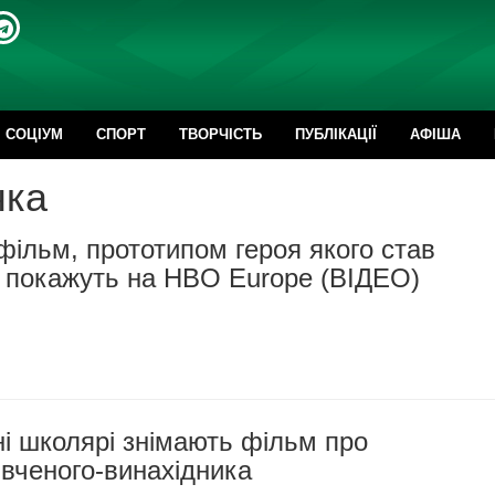
CОЦІУМ
СПОРТ
ТВОРЧІСТЬ
ПУБЛІКАЦІЇ
АФІША
чка
фільм, прототипом героя якого став
 покажуть на HBO Europe (ВІДЕО)
і школярі знімають фільм про
 вченого-винахідника