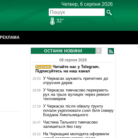
Четвер, 6 серпня 2026
32°
РЕКЛАМА
ОСТАННІ НОВИНИ
06 серпня 2026
Читайте нас у Telegram.
Підписуйтесь на наш канал
У Черкасах шукають причетних до
19:03
отруєння дерев
У Черкасах тимчасово перекриють
18:08
рух на трьох вулицях через ремонт
тепломереж
У Черкасах після обвалу ґрунту
17:19
почали укріплювати схил біля скверу
Богдана Хмельницького
Частина Тального тимчасово
16:47
залишиться без газу
На Черкащині молодята оформили
16:22