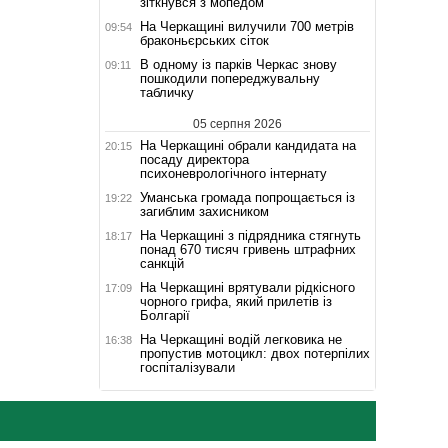
зіткнувся з мопедом
На Черкащині вилучили 700 метрів
09:54
браконьєрських сіток
В одному із парків Черкас знову
09:11
пошкодили попереджувальну
табличку
05 серпня 2026
На Черкащині обрали кандидата на
20:15
посаду директора
психоневрологічного інтернату
Уманська громада попрощається із
19:22
загиблим захисником
На Черкащині з підрядника стягнуть
18:17
понад 670 тисяч гривень штрафних
санкцій
На Черкащині врятували рідкісного
17:09
чорного грифа, який прилетів із
Болгарії
На Черкащині водій легковика не
16:38
пропустив мотоцикл: двох потерпілих
госпіталізували