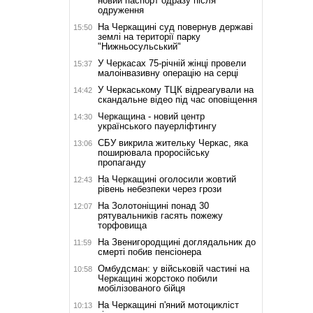
новий паспорт одразу після
одруження
На Черкащині суд повернув державі
15:50
землі на території парку
"Нижньосульський"
У Черкасах 75-річній жінці провели
15:37
малоінвазивну операцію на серці
У Черкаському ТЦК відреагували на
14:42
скандальне відео під час оповіщення
Черкащина - новий центр
14:30
українського пауерліфтингу
СБУ викрила жительку Черкас, яка
13:06
поширювала проросійську
пропаганду
На Черкащині оголосили жовтий
12:43
рівень небезпеки через грози
На Золотоніщині понад 30
12:07
рятувальників гасять пожежу
торфовища
На Звенигородщині доглядальник до
11:59
смерті побив пенсіонера
Омбудсман: у військовій частині на
10:58
Черкащині жорстоко побили
мобілізованого бійця
На Черкащині п'яний мотоцикліст
10:13