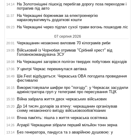
На Золотоніщині пішохід перебігав дорогу поза переходом і
14:14
потрапив під авто
На Черкащині боржникам за електроенергію
11:37
нараховуватимуть додаткові кошти
На Черкащині через підпал сухої трави вогонь пошкодив ліс
09:23
07 серпня 2026
Черкащанин незаконно виловив 70 кілограмів риби
20:01
Військовий із Чорнобая отримав "Срібний хрест" від
19:05
Головнокомандувача ЗСУ
На Черкащині загорівся полігон твердих побутових відходів
18:08
У центрі Черкас перекинулася автівка
17:06
Ше.Fest відбудеться: Черкаська ОВА погодила проведення
16:49
фестивалю
Використовували шифри про "погоду": у Черкасах засудили
16:15
адміністратора груп у телеграмі про пересування ТЦК
Війна забрала життя двох черкаських військових
15:33
До 14 тисяч доларів за втечу: черкащанин організував
15:20
схему незаконного виїзду військовозобов'язаних
Вічна пам'ять: пішла з життя черкаська освітянка
14:44
Аграрії Черкащини зібрали перший мільйон тонн зерна
14:26
Без генератора, пандуса та з аварійною душовою: у
13:14