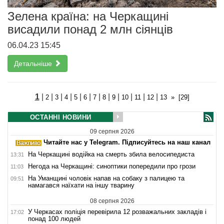
Зелена країна: на Черкащині
висадили понад 2 млн сіянців
06.04.23 15:45
Детальніше
1
|
|
|
|
|
|
|
|
|
|
|
|
2
3
4
5
6
7
8
9
10
11
12
13
»
[29]
ОСТАННІ НОВИНИ
09 серпня 2026
Читайте нас у Telegram. Підписуйтесь на наш канал
На Черкащині водійка на смерть збила велосипедиста
13:31
Негода на Черкащині: синоптики попередили про грози
11:03
На Уманщині чоловік напав на собаку з палицею та
09:51
намагався наїхати на іншу тварину
08 серпня 2026
У Черкасах поліція перевірила 12 розважальних закладів і
17:02
понад 100 людей