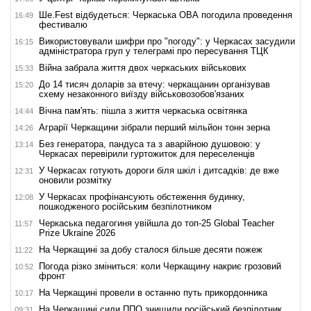
Ше.Fest відбудеться: Черкаська ОВА погодила проведення
16:49
фестивалю
Використовували шифри про "погоду": у Черкасах засудили
16:15
адміністратора груп у телеграмі про пересування ТЦК
Війна забрала життя двох черкаських військових
15:33
До 14 тисяч доларів за втечу: черкащанин організував
15:20
схему незаконного виїзду військовозобов'язаних
Вічна пам'ять: пішла з життя черкаська освітянка
14:44
Аграрії Черкащини зібрали перший мільйон тонн зерна
14:26
Без генератора, пандуса та з аварійною душовою: у
13:14
Черкасах перевірили гуртожиток для переселенців
У Черкасах готують дороги біля шкіл і дитсадків: де вже
12:31
оновили розмітку
У Черкасах профінансують обстеження будинку,
12:08
пошкодженого російським безпілотником
Черкаська педагогиня увійшла до топ-25 Global Teacher
11:57
Prize Ukraine 2026
На Черкащині за добу сталося більше десяти пожеж
11:22
Погода різко зміниться: коли Черкащину накриє грозовий
10:52
фронт
На Черкащині провели в останню путь прикордонника
10:17
На Черкащині сили ППО знищили російський безпілотник
09:31