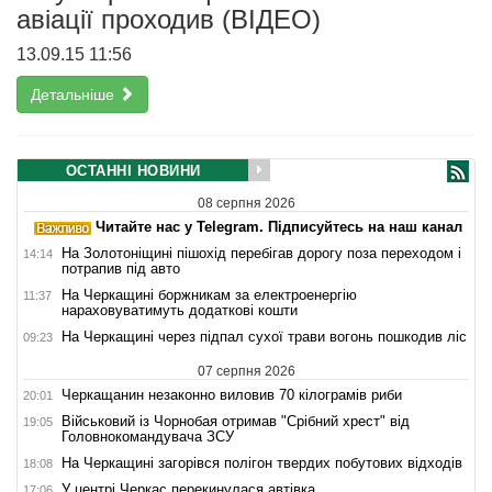
авіації проходив (ВІДЕО)
13.09.15 11:56
Детальніше
ОСТАННІ НОВИНИ
08 серпня 2026
Читайте нас у Telegram. Підписуйтесь на наш канал
На Золотоніщині пішохід перебігав дорогу поза переходом і
14:14
потрапив під авто
На Черкащині боржникам за електроенергію
11:37
нараховуватимуть додаткові кошти
На Черкащині через підпал сухої трави вогонь пошкодив ліс
09:23
07 серпня 2026
Черкащанин незаконно виловив 70 кілограмів риби
20:01
Військовий із Чорнобая отримав "Срібний хрест" від
19:05
Головнокомандувача ЗСУ
На Черкащині загорівся полігон твердих побутових відходів
18:08
У центрі Черкас перекинулася автівка
17:06