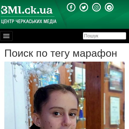
Toggle
navigation
Поиск по тегу марафон