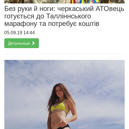
Без руки й ноги: черкаський АТОвець
готується до Талліннського
марафону та потребує коштів
05.09.19 14:44
Детальніше