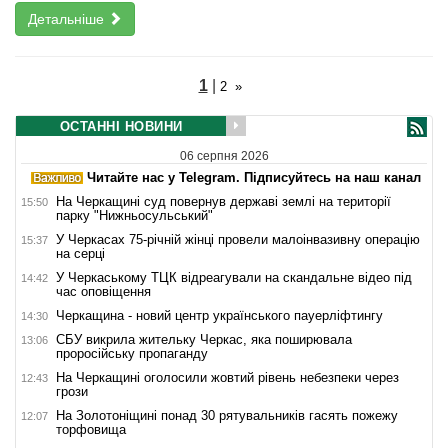
Детальніше
1
|
2
»
ОСТАННІ НОВИНИ
06 серпня 2026
Читайте нас у Telegram. Підписуйтесь на наш канал
На Черкащині суд повернув державі землі на території
15:50
парку "Нижньосульський"
У Черкасах 75-річній жінці провели малоінвазивну операцію
15:37
на серці
У Черкаському ТЦК відреагували на скандальне відео під
14:42
час оповіщення
Черкащина - новий центр українського пауерліфтингу
14:30
СБУ викрила жительку Черкас, яка поширювала
13:06
проросійську пропаганду
На Черкащині оголосили жовтий рівень небезпеки через
12:43
грози
На Золотоніщині понад 30 рятувальників гасять пожежу
12:07
торфовища