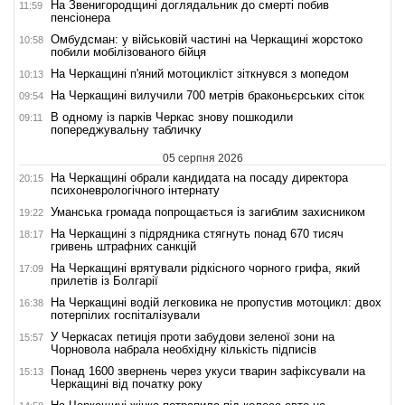
На Звенигородщині доглядальник до смерті побив
11:59
пенсіонера
Омбудсман: у військовій частині на Черкащині жорстоко
10:58
побили мобілізованого бійця
На Черкащині п'яний мотоцикліст зіткнувся з мопедом
10:13
На Черкащині вилучили 700 метрів браконьєрських сіток
09:54
В одному із парків Черкас знову пошкодили
09:11
попереджувальну табличку
05 серпня 2026
На Черкащині обрали кандидата на посаду директора
20:15
психоневрологічного інтернату
Уманська громада попрощається із загиблим захисником
19:22
На Черкащині з підрядника стягнуть понад 670 тисяч
18:17
гривень штрафних санкцій
На Черкащині врятували рідкісного чорного грифа, який
17:09
прилетів із Болгарії
На Черкащині водій легковика не пропустив мотоцикл: двох
16:38
потерпілих госпіталізували
У Черкасах петиція проти забудови зеленої зони на
15:57
Чорновола набрала необхідну кількість підписів
Понад 1600 звернень через укуси тварин зафіксували на
15:13
Черкащині від початку року