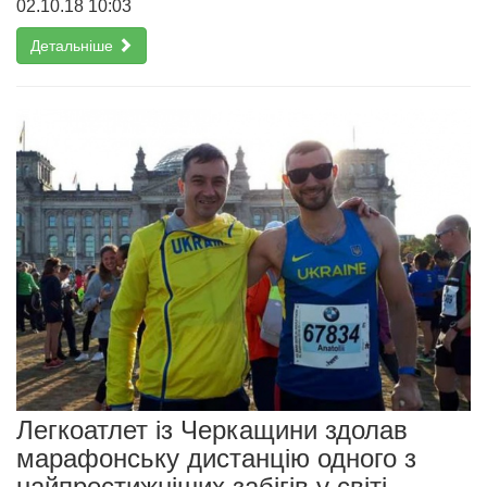
02.10.18 10:03
Детальніше
Легкоатлет із Черкащини здолав
марафонську дистанцію одного з
найпрестижніших забігів у світі