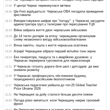
У центрі Черкас перекинулася автівка
17:06
Ше.Fest відбудеться: Черкаська ОВА погодила проведення
16:49
фестивалю
Використовували шифри про "погоду": у Черкасах засудили
16:15
адміністратора груп у телеграмі про пересування ТЦК
Війна забрала життя двох черкаських військових
15:33
До 14 тисяч доларів за втечу: черкащанин організував
15:20
схему незаконного виїзду військовозобов'язаних
Вічна пам'ять: пішла з життя черкаська освітянка
14:44
Аграрії Черкащини зібрали перший мільйон тонн зерна
14:26
Без генератора, пандуса та з аварійною душовою: у
13:14
Черкасах перевірили гуртожиток для переселенців
У Черкасах готують дороги біля шкіл і дитсадків: де вже
12:31
оновили розмітку
У Черкасах профінансують обстеження будинку,
12:08
пошкодженого російським безпілотником
Черкаська педагогиня увійшла до топ-25 Global Teacher
11:57
Prize Ukraine 2026
На Черкащині за добу сталося більше десяти пожеж
11:22
Погода різко зміниться: коли Черкащину накриє грозовий
10:52
фронт
На Черкащині провели в останню путь прикордонника
10:17