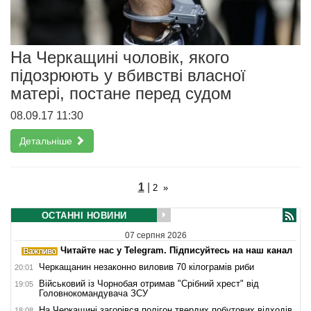
На Черкащині чоловік, якого
підозрюють у вбивстві власної
матері, постане перед судом
08.09.17 11:30
Детальніше
1
|
2
»
ОСТАННІ НОВИНИ
07 серпня 2026
Читайте нас у Telegram. Підписуйтесь на наш канал
Черкащанин незаконно виловив 70 кілограмів риби
20:01
Військовий із Чорнобая отримав "Срібний хрест" від
19:05
Головнокомандувача ЗСУ
На Черкащині загорівся полігон твердих побутових відходів
18:08