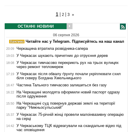
1
|
|
2
3
»
ОСТАННІ НОВИНИ
06 серпня 2026
Читайте нас у Telegram. Підписуйтесь на наш канал
Черкащина втратила розвідника-сапера
20:09
У Черкасах шукають причетних до отруєння дерев
19:03
У Черкасах тимчасово перекриють рух на трьох вулицях
18:08
через ремонт тепломереж
У Черкасах після обвалу ґрунту почали укріплювати схил
17:19
біля скверу Богдана Хмельницького
Частина Тального тимчасово залишиться без газу
16:47
На Черкащині молодята оформили новий паспорт одразу
16:22
після одруження
На Черкащині суд повернув державі землі на території
15:50
парку "Нижньосульський"
У Черкасах 75-річній жінці провели малоінвазивну операцію
15:37
на серці
У Черкаському ТЦК відреагували на скандальне відео під
14:42
час оповіщення