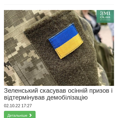
Зеленський скасував осінній призов і
відтермінував демобілізацію
02.10.22 17:27
Детальніше