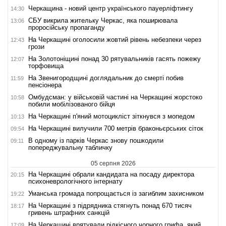
Черкащина - новий центр українського пауерліфтингу
14:30
СБУ викрила жительку Черкас, яка поширювала
13:06
проросійську пропаганду
На Черкащині оголосили жовтий рівень небезпеки через
12:43
грози
На Золотоніщині понад 30 рятувальників гасять пожежу
12:07
торфовища
На Звенигородщині доглядальник до смерті побив
11:59
пенсіонера
Омбудсман: у військовій частині на Черкащині жорстоко
10:58
побили мобілізованого бійця
На Черкащині п'яний мотоцикліст зіткнувся з мопедом
10:13
На Черкащині вилучили 700 метрів браконьєрських сіток
09:54
В одному із парків Черкас знову пошкодили
09:11
попереджувальну табличку
05 серпня 2026
На Черкащині обрали кандидата на посаду директора
20:15
психоневрологічного інтернату
Уманська громада попрощається із загиблим захисником
19:22
На Черкащині з підрядника стягнуть понад 670 тисяч
18:17
гривень штрафних санкцій
На Черкащині врятували рідкісного чорного грифа, який
17:09