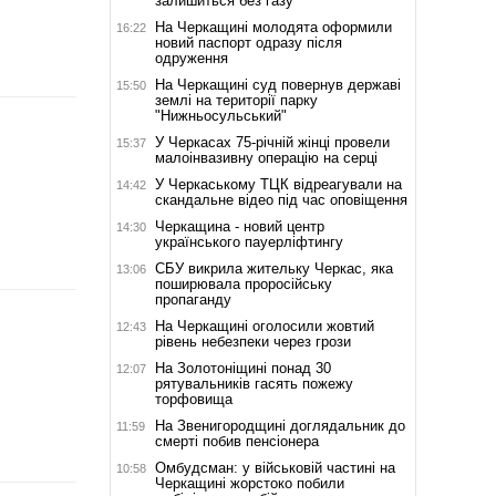
залишиться без газу
На Черкащині молодята оформили
16:22
новий паспорт одразу після
одруження
На Черкащині суд повернув державі
15:50
землі на території парку
"Нижньосульський"
У Черкасах 75-річній жінці провели
15:37
малоінвазивну операцію на серці
У Черкаському ТЦК відреагували на
14:42
скандальне відео під час оповіщення
Черкащина - новий центр
14:30
українського пауерліфтингу
СБУ викрила жительку Черкас, яка
13:06
поширювала проросійську
пропаганду
На Черкащині оголосили жовтий
12:43
рівень небезпеки через грози
На Золотоніщині понад 30
12:07
рятувальників гасять пожежу
торфовища
На Звенигородщині доглядальник до
11:59
смерті побив пенсіонера
Омбудсман: у військовій частині на
10:58
Черкащині жорстоко побили