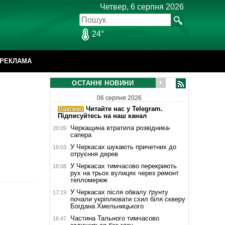
Четвер, 6 серпня 2026
24°
РЕКЛАМА
ОСТАННІ НОВИНИ
06 серпня 2026
Читайте нас у Telegram.
Підписуйтесь на наш канал
Черкащина втратила розвідника-
20:09
сапера
У Черкасах шукають причетних до
19:03
отруєння дерев
У Черкасах тимчасово перекриють
18:08
рух на трьох вулицях через ремонт
тепломереж
У Черкасах після обвалу ґрунту
17:19
почали укріплювати схил біля скверу
Богдана Хмельницького
Частина Тального тимчасово
16:47