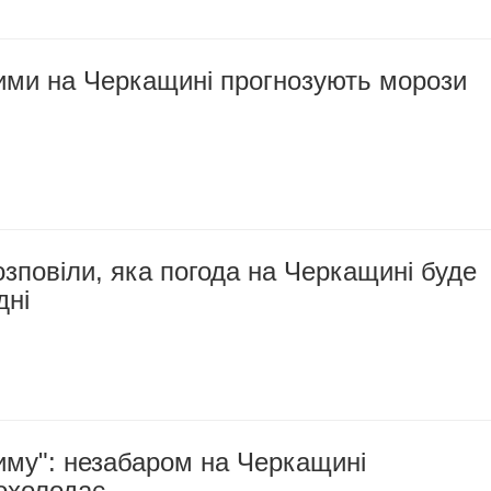
ими на Черкащині прогнозують морози
зповіли, яка погода на Черкащині буде
дні
иму": незабаром на Черкащині
похолодає