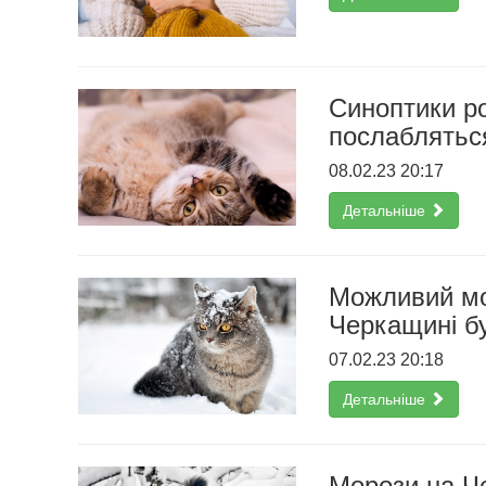
Синоптики ро
послаблятьс
08.02.23 20:17
Детальніше
Можливий мор
Черкащині б
07.02.23 20:18
Детальніше
Морози на Че