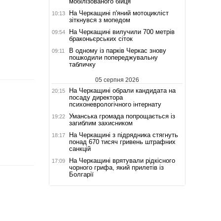
мобілізованого бійця
На Черкащині п'яний мотоцикліст
10:13
зіткнувся з мопедом
На Черкащині вилучили 700 метрів
09:54
браконьєрських сіток
В одному із парків Черкас знову
09:11
пошкодили попереджувальну
табличку
05 серпня 2026
На Черкащині обрали кандидата на
20:15
посаду директора
психоневрологічного інтернату
Уманська громада попрощається із
19:22
загиблим захисником
На Черкащині з підрядника стягнуть
18:17
понад 670 тисяч гривень штрафних
санкцій
На Черкащині врятували рідкісного
17:09
чорного грифа, який прилетів із
Болгарії