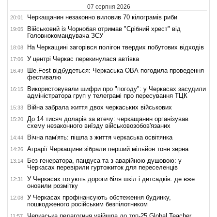
07 серпня 2026
Черкащанин незаконно виловив 70 кілограмів риби
20:01
Військовий із Чорнобая отримав "Срібний хрест" від
19:05
Головнокомандувача ЗСУ
На Черкащині загорівся полігон твердих побутових відходів
18:08
У центрі Черкас перекинулася автівка
17:06
Ше.Fest відбудеться: Черкаська ОВА погодила проведення
16:49
фестивалю
Використовували шифри про "погоду": у Черкасах засудили
16:15
адміністратора груп у телеграмі про пересування ТЦК
Війна забрала життя двох черкаських військових
15:33
До 14 тисяч доларів за втечу: черкащанин організував
15:20
схему незаконного виїзду військовозобов'язаних
Вічна пам'ять: пішла з життя черкаська освітянка
14:44
Аграрії Черкащини зібрали перший мільйон тонн зерна
14:26
Без генератора, пандуса та з аварійною душовою: у
13:14
Черкасах перевірили гуртожиток для переселенців
У Черкасах готують дороги біля шкіл і дитсадків: де вже
12:31
оновили розмітку
У Черкасах профінансують обстеження будинку,
12:08
пошкодженого російським безпілотником
Черкаська педагогиня увійшла до топ-25 Global Teacher
11:57