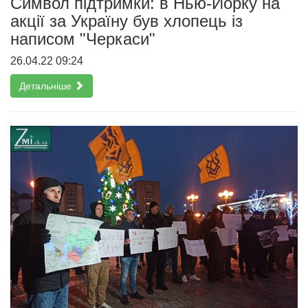
Символ підтримки: в Нью-Йорку на
акції за Україну був хлопець із
написом "Черкаси"
26.04.22 09:24
Детальніше