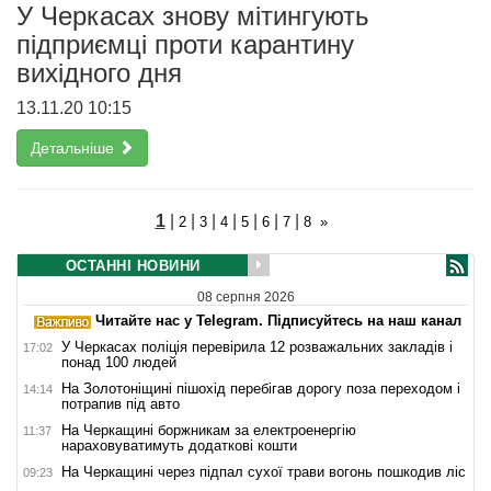
У Черкасах знову мітингують
підприємці проти карантину
вихідного дня
13.11.20 10:15
Детальніше
1
|
|
|
|
|
|
|
2
3
4
5
6
7
8
»
ОСТАННІ НОВИНИ
08 серпня 2026
Читайте нас у Telegram. Підписуйтесь на наш канал
У Черкасах поліція перевірила 12 розважальних закладів і
17:02
понад 100 людей
На Золотоніщині пішохід перебігав дорогу поза переходом і
14:14
потрапив під авто
На Черкащині боржникам за електроенергію
11:37
нараховуватимуть додаткові кошти
На Черкащині через підпал сухої трави вогонь пошкодив ліс
09:23