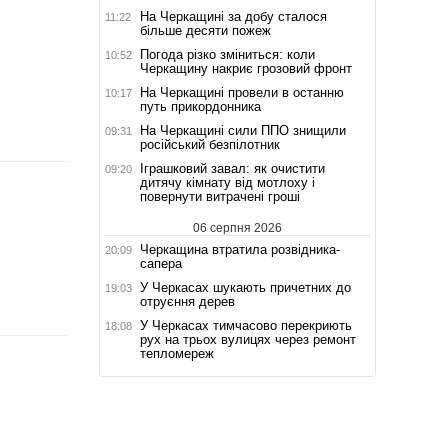
На Черкащині за добу сталося
11:22
більше десяти пожеж
Погода різко зміниться: коли
10:52
Черкащину накриє грозовий фронт
На Черкащині провели в останню
10:17
путь прикордонника
На Черкащині сили ППО знищили
09:31
російський безпілотник
Іграшковий завал: як очистити
09:20
дитячу кімнату від мотлоху і
повернути витрачені гроші
06 серпня 2026
Черкащина втратила розвідника-
20:09
сапера
У Черкасах шукають причетних до
19:03
отруєння дерев
У Черкасах тимчасово перекриють
18:08
рух на трьох вулицях через ремонт
тепломереж