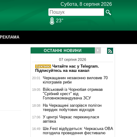
Субота, 8 серпня 2026
23°
РЕКЛАМА
ОСТАННІ НОВИНИ
07 серпня 2026
Читайте нас у Telegram.
Підписуйтесь на наш канал
Черкащанин незаконно виловив 70
20:01
кілограмів риби
Військовий із Чорнобая отримав
19:05
"Срібний хрест" від
Головнокомандувача ЗСУ
На Черкащині загорівся полігон
18:08
твердих побутових відходів
У центрі Черкас перекинулася
17:06
автівка
Ше.Fest відбудеться: Черкаська ОВА
16:49
погодила проведення фестивалю