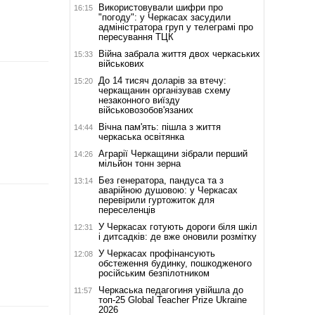
Використовували шифри про
16:15
"погоду": у Черкасах засудили
адміністратора груп у телеграмі про
пересування ТЦК
Війна забрала життя двох черкаських
15:33
військових
До 14 тисяч доларів за втечу:
15:20
черкащанин організував схему
незаконного виїзду
військовозобов'язаних
Вічна пам'ять: пішла з життя
14:44
черкаська освітянка
Аграрії Черкащини зібрали перший
14:26
мільйон тонн зерна
Без генератора, пандуса та з
13:14
аварійною душовою: у Черкасах
перевірили гуртожиток для
переселенців
У Черкасах готують дороги біля шкіл
12:31
і дитсадків: де вже оновили розмітку
У Черкасах профінансують
12:08
обстеження будинку, пошкодженого
російським безпілотником
Черкаська педагогиня увійшла до
11:57
топ-25 Global Teacher Prize Ukraine
2026