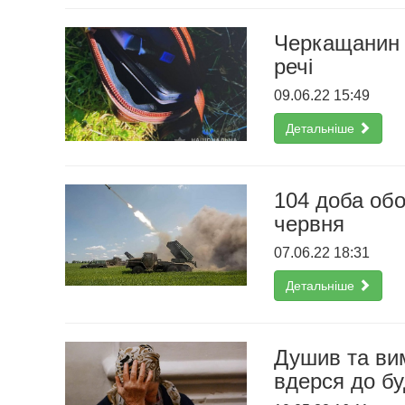
Черкащанин н
речі
09.06.22 15:49
Детальніше
104 доба обо
червня
07.06.22 18:31
Детальніше
Душив та вим
вдерся до бу