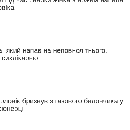
овіка
 який напав на неповнолітнього,
психлікарню
оловік бризнув з газового балончика у
іонерці