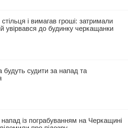
 стільця і вимагав гроші: затримали
ий увірвався до будинку черкащанки
 будуть судити за напад та
я
 напад із пограбуванням на Черкащині
овідомили про підозру