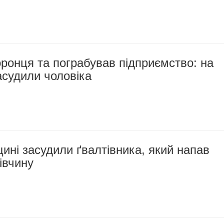
ронця та пограбував підприємство: на
асудили чоловіка
ині засудили ґвалтівника, який напав
івчину