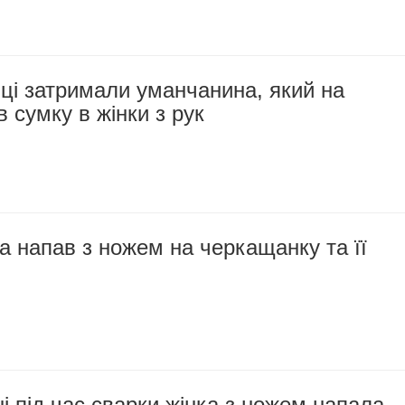
ці затримали уманчанина, який на
в сумку в жінки з рук
 напав з ножем на черкащанку та її
 під час сварки жінка з ножем напала